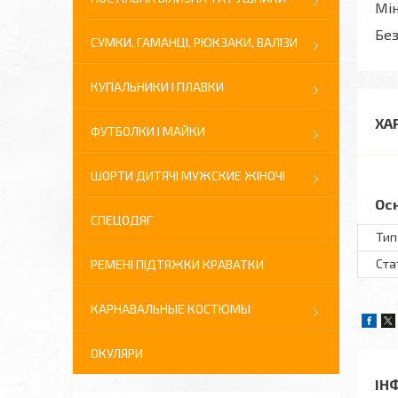
Мін
Без
СУМКИ, ГАМАНЦІ, РЮКЗАКИ, ВАЛІЗИ
КУПАЛЬНИКИ І ПЛАВКИ
ХА
ФУТБОЛКИ І МАЙКИ
ШОРТИ ДИТЯЧІ МУЖСКИЕ ЖІНОЧІ
Ос
СПЕЦОДЯГ
Тип
Ста
РЕМЕНІ ПІДТЯЖКИ КРАВАТКИ
КАРНАВАЛЬНЫЕ КОСТЮМЫ
ОКУЛЯРИ
ІН