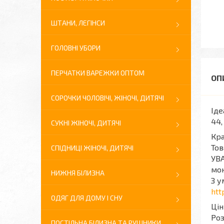
ШТАНИ, ЛЕГІНСИ
ГОЛОВНІ УБОРИ
ПЕРЧАТКИ ВАРЕЖКИ ОПТОМ
СОРОЧКИ ЧОЛОВІЧІ, ЖІНОЧІ, ДИТЯЧІ
Іде
44,
СУКНІ ЖІНОЧІ, ДИТЯЧІ
Кра
Тов
СПІДНИЦІ ЖІНОЧІ, ДИТЯЧІ
УВА
мон
НИЖНЯ БІЛИЗНА
З у
htt
ОДЯГ ДЛЯ ДОМУ І СНУ
Цін
Роз
ПОСТІЛЬНА БІЛИЗНА ТА РУШНИКИ