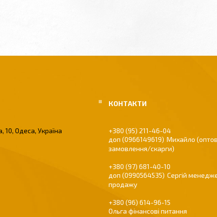
, 10, Одеса, Україна
+380 (95) 211-46-04
0966149619
Михайло (оптов
замовлення/скарги)
+380 (97) 681-40-10
0990564535
Сергій менедже
продажу
+380 (96) 614-96-15
Ольга фінансові питання