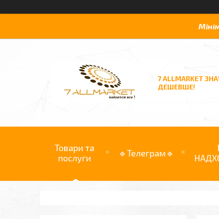
Міні
7 ALLMARKET ЗН
ДЕШЕВШЕ!
Товари та
🔹Телеграм🔹
послуги
НАДХ