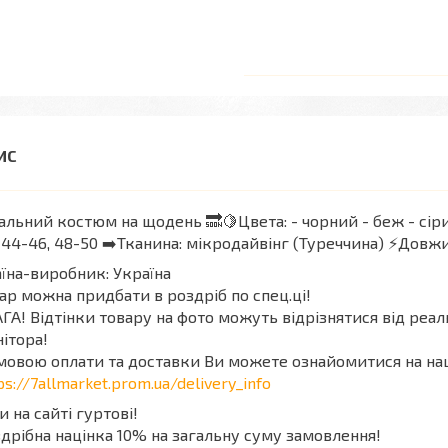
альний костюм на щодень 🔜🍋Цвета: - чорний - беж - сірий
 44-46, 48-50 ➡️Тканина: мікродайвінг (Туреччина) ⚡️Довжи
їна-виробник: Україна
ар можна придбати в роздріб по спец.ці!
ГА! Відтінки товару на фото можуть відрізнятися від реа
ітора!
мовою оплати та доставки Ви можете ознайомитися на на
ps://7allmarket.prom.ua/delivery_info
и на сайті гуртові!
дрібна націнка 10% на загальну суму замовлення!