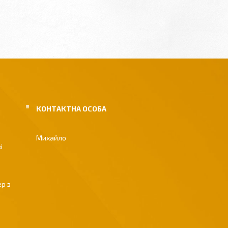
Михайло
і
р з