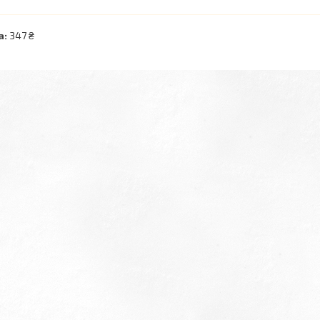
а:
347 ₴