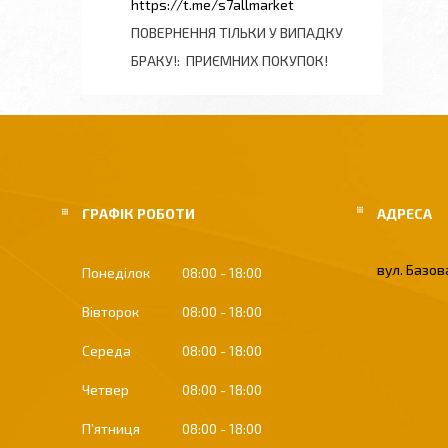
https://t.me/s7allmarket
ПОВЕРНЕННЯ ТІЛЬКИ У ВИПАДКУ
БРАКУ!
ПРИЄМНИХ ПОКУПОК!
ГРАФІК РОБОТИ
вул. Базова
Понеділок
08:00
18:00
Вівторок
08:00
18:00
Середа
08:00
18:00
Четвер
08:00
18:00
Пʼятниця
08:00
18:00