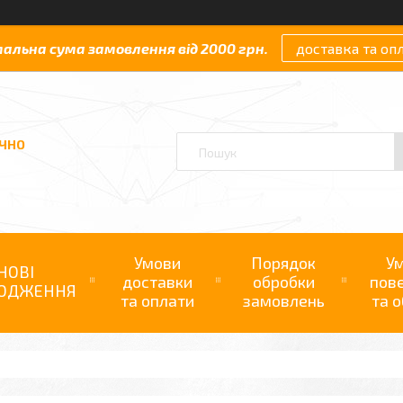
мальна сума замовлення від 2000 грн.
доставка та оп
АЧНО
Умови
Порядок
У
НОВІ
доставки
обробки
пов
ОДЖЕННЯ
та оплати
замовлень
та о