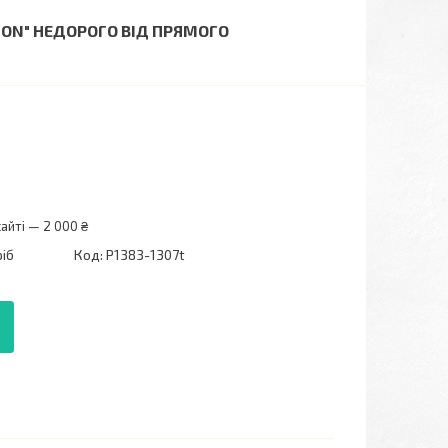
HION" НЕДОРОГО ВІД ПРЯМОГО
айті — 2 000 ₴
ріб
Код:
P1383-1307t