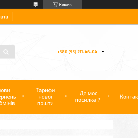
Кошик
лата
+380 (95) 211-46-04
мови
Тарифи
Де моя
ернень
нової
Контак
посилка ?!
бмінів
пошти