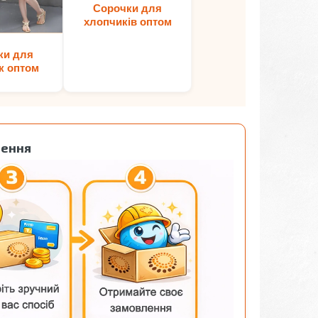
Сорочки для
хлопчиків оптом
ки для
к оптом
лення