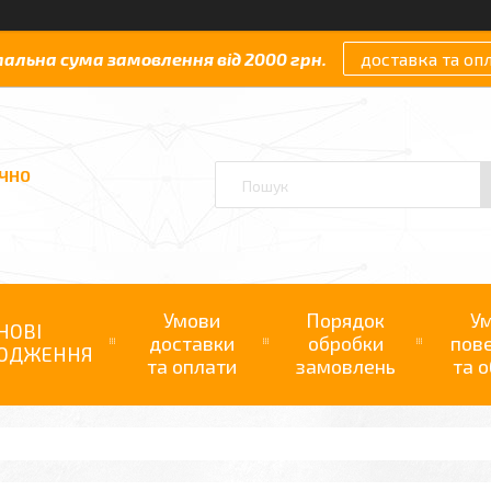
мальна сума замовлення від 2000 грн.
доставка та оп
АЧНО
Умови
Порядок
У
НОВІ
доставки
обробки
пов
ОДЖЕННЯ
та оплати
замовлень
та о