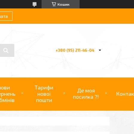
Кошик
лата
+380 (95) 211-46-04
мови
Тарифи
Де моя
ернень
нової
Контак
посилка ?!
бмінів
пошти