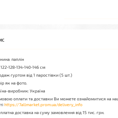
нина: паплін
 122-128-134-140-146 см
даж гуртом від 1 паростівки (5 шт.)
ір як на фото.
їна-виробник: Україна
мовою оплати та доставки Ви можете ознайомитися на н
ті
https://7allmarket.prom.ua/delivery_info
платна доставка на суму замовлення від 15 тис. грн.