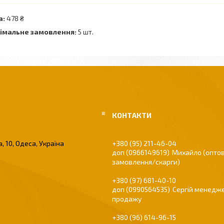
а:
478 ₴
імальне замовлення:
5 шт.
, 10, Одеса, Україна
+380 (95) 211-46-04
0966149619
Михайло (оптов
замовлення/скарги)
+380 (97) 681-40-10
0990564535
Сергій менедже
продажу
+380 (96) 614-96-15