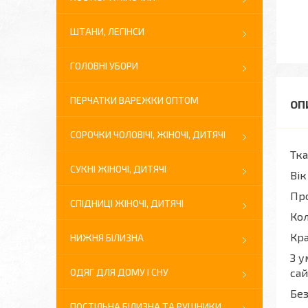
ШТАНИ, ЛЕГІНСИ
ГОЛОВНІ УБОРИ
ПЕРЧАТКИ ВАРЕЖКИ ОПТОМ
СОРОЧКИ ЧОЛОВІЧІ, ЖІНОЧІ, ДИТЯЧІ
Тка
СУКНІ ЖІНОЧІ, ДИТЯЧІ
Вік
Про
СПІДНИЦІ ЖІНОЧІ, ДИТЯЧІ
Кол
Кра
НИЖНЯ БІЛИЗНА
З у
ОДЯГ ДЛЯ ДОМУ І СНУ
сай
Без
ПОСТІЛЬНА БІЛИЗНА ТА РУШНИКИ