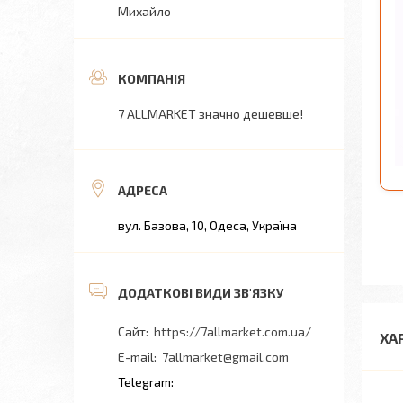
Михайло
7 ALLMARKET значно дешевше!
вул. Базова, 10, Одеса, Україна
https://7allmarket.com.ua/
ХА
7allmarket@gmail.com