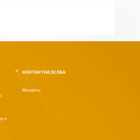
Михайло
і
р з