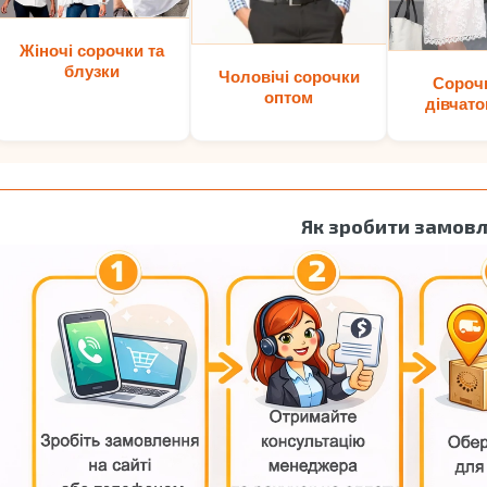
Жіночі сорочки та
блузки
Чоловічі сорочки
Сороч
оптом
дівчато
Як зробити замов