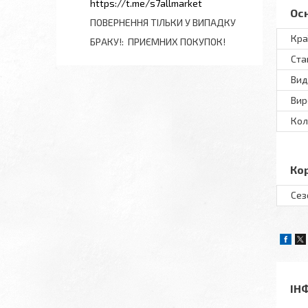
https://t.me/s7allmarket
Ос
ПОВЕРНЕННЯ ТІЛЬКИ У ВИПАДКУ
Кра
БРАКУ!
ПРИЄМНИХ ПОКУПОК!
Ста
Вид
Вир
Кол
Ко
Сез
ІН