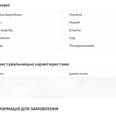
новні
їна виробник
Україна
н
Новий
 виробу
Блузка
обник
Gap
ір
Помаранчевий
ристувальницькі характеристики
он
демисезон
ФОРМАЦІЯ ДЛЯ ЗАМОВЛЕННЯ