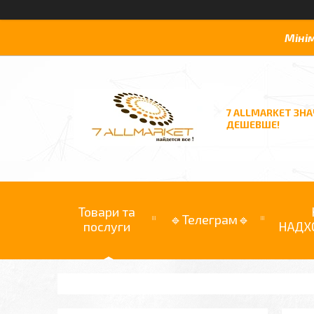
Міні
7 ALLMARKET ЗН
ДЕШЕВШЕ!
Товари та
🔹Телеграм🔹
послуги
НАДХ