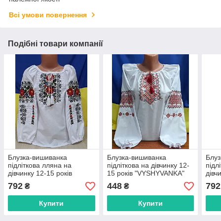
Всі умови повернення
Подібні товари компанії
Блузка-вишиванка
Блузка-вишиванка
Блуз
підліткова лляна на
підліткова на дівчинку 12-
підл
дівчинку 12-15 років
15 років "VYSHYVANKA"
дівч
"VYSHYVANKA"
недорогого від прямого
"VY
792
448
792
₴
₴
недорогого від прямого
постачальника
недо
постачальника
пост
Купити
Купити