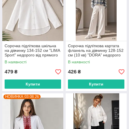
Сорочка підліткова шкільна
Сорочка підліткова картата
на дівчинку 134-152 см "LIMA
фланель на дівчинку 128-152
Sport" недорого від прямого
см (10 кв) "DORA" недорого
постачальника
від прямого постачальника
В наявності
В наявності
479
426
₴
₴
Купити
Купити
НОВИНКА 03.08.26