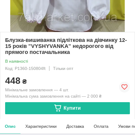
Блузка-вишиванка підліткова на дівчинку 12-
15 років "VYSHYVANKA" недорогого від
прямого постачальника
В наявності
Код: P1360-150804ft
Тільки опт
448
₴
Мінімальне замовлення — 4 шт.
Мінімальна сума замовлення на сайті — 2 000 ₴
Купити
Опис
Характеристики
Доставка
Оплата
Умови п