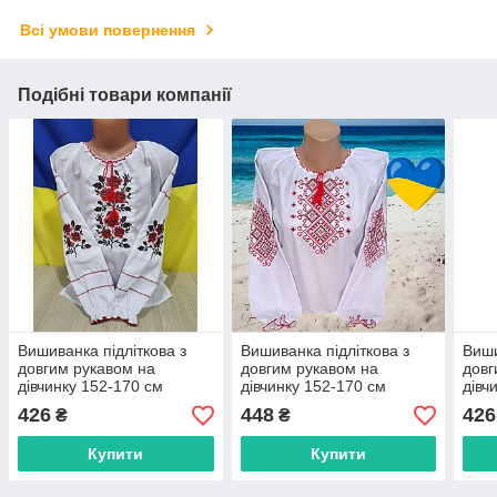
Всі умови повернення
Подібні товари компанії
Вишиванка підліткова з
Вишиванка підліткова з
Виши
довгим рукавом на
довгим рукавом на
довг
дівчинку 152-170 см
дівчинку 152-170 см
дівч
"VYSHYVANKA" недорого
"VYSHYVANKA" недорого
"VY
426
448
426
₴
₴
від прямого
від прямого
від 
постачальника
постачальника
пост
Купити
Купити