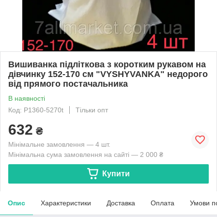
Вишиванка підліткова з коротким рукавом на
дівчинку 152-170 см "VYSHYVANKA" недорого
від прямого постачальника
В наявності
Код: P1360-5270t
Тільки опт
632
₴
Мінімальне замовлення — 4 шт.
Мінімальна сума замовлення на сайті — 2 000 ₴
Купити
Опис
Характеристики
Доставка
Оплата
Умови п