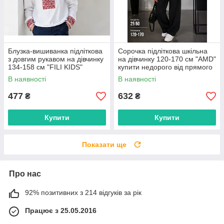
Блузка-вишиванка підліткова
Сорочка підліткова шкільна
з довгим рукавом на дівчинку
на дівчинку 120-170 см "AMD"
134-158 см "FILI KIDS"
купити недорого від прямого
недорого від прямого
постачальника
В наявності
В наявності
постачальника
477
632
₴
₴
Купити
Купити
Показати ще
Про нас
92% позитивних з 214 відгуків за рік
Працює з 25.05.2016