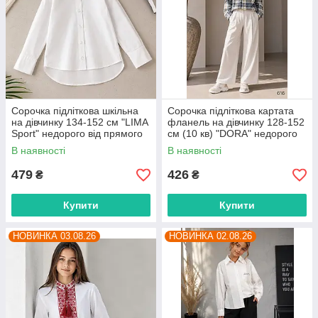
Сорочка підліткова шкільна
Сорочка підліткова картата
на дівчинку 134-152 см "LIMA
фланель на дівчинку 128-152
Sport" недорого від прямого
см (10 кв) "DORA" недорого
постачальника
від прямого постачальника
В наявності
В наявності
479
426
₴
₴
Купити
Купити
НОВИНКА 03.08.26
НОВИНКА 02.08.26