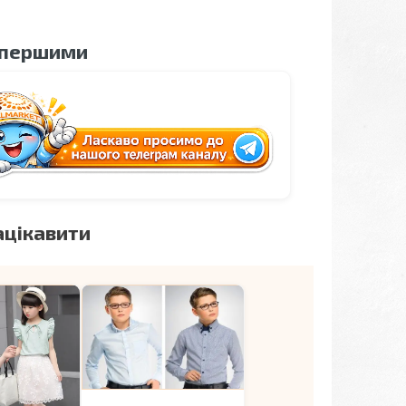
 першими
ацікавити