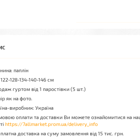
нина: паплін
 122-128-134-140-146 см
даж гуртом від 1 паростівки (5 шт.)
ір як на фото.
їна-виробник: Україна
мовою оплати та доставки Ви можете ознайомитися на н
ті
https://7allmarket.prom.ua/delivery_info
платна доставка на суму замовлення від 15 тис. грн.