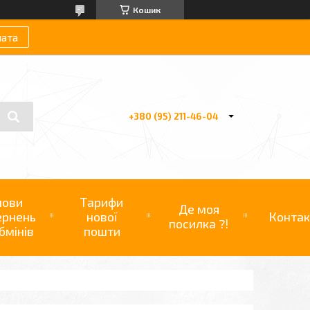
Кошик
лата
+380 (95) 211-46-04
мови
Тарифи
Де моя
ернень
нової
Контак
посилка ?!
бмінів
пошти