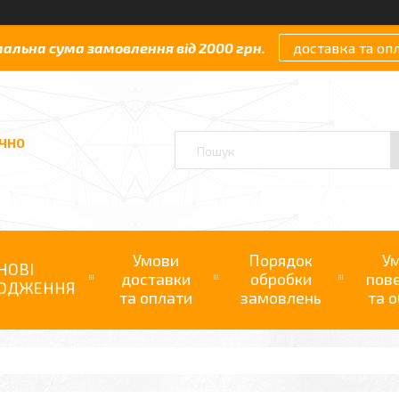
мальна сума замовлення від 2000 грн.
доставка та оп
АЧНО
Умови
Порядок
У
НОВІ
доставки
обробки
пов
ОДЖЕННЯ
та оплати
замовлень
та о