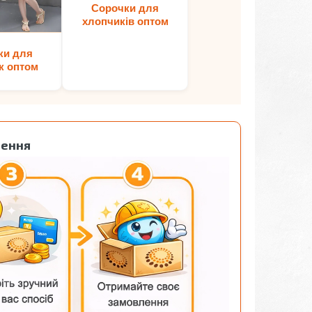
Сорочки для
хлопчиків оптом
ки для
к оптом
лення