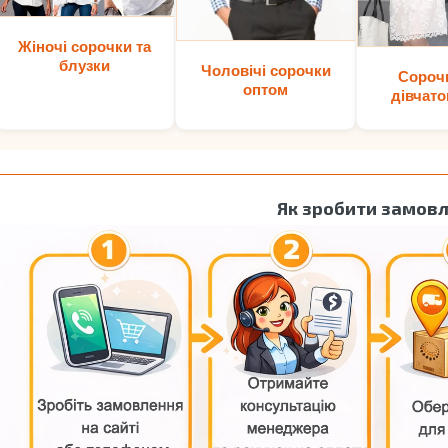
Жіночі сорочки та
блузки
Чоловічі сорочки
Сороч
оптом
дівчато
Як зробити замов