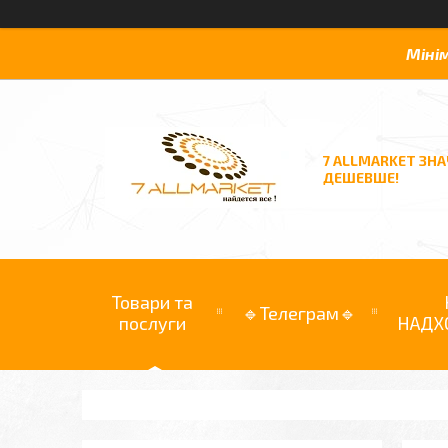
Міні
7 ALLMARKET ЗН
ДЕШЕВШЕ!
Товари та
🔹Телеграм🔹
послуги
НАДХ