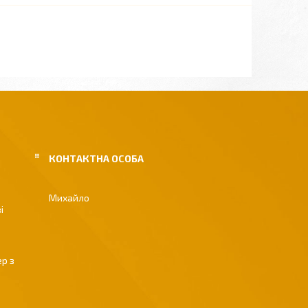
Михайло
і
р з