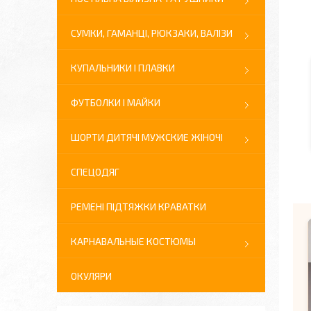
СУМКИ, ГАМАНЦІ, РЮКЗАКИ, ВАЛІЗИ
КУПАЛЬНИКИ І ПЛАВКИ
ФУТБОЛКИ І МАЙКИ
ШОРТИ ДИТЯЧІ МУЖСКИЕ ЖІНОЧІ
СПЕЦОДЯГ
РЕМЕНІ ПІДТЯЖКИ КРАВАТКИ
КАРНАВАЛЬНЫЕ КОСТЮМЫ
ОКУЛЯРИ