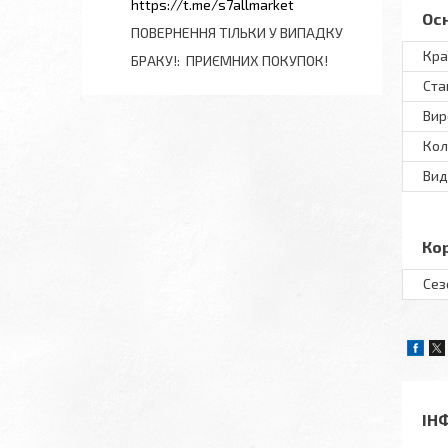
https://t.me/s7allmarket
Ос
ПОВЕРНЕННЯ ТІЛЬКИ У ВИПАДКУ
Кра
БРАКУ!
ПРИЄМНИХ ПОКУПОК!
Ста
Вир
Кол
Вид
Ко
Сез
ІН