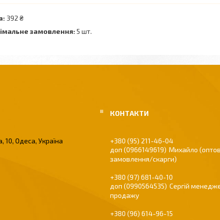
а:
392 ₴
імальне замовлення:
5 шт.
, 10, Одеса, Україна
+380 (95) 211-46-04
0966149619
Михайло (оптов
замовлення/скарги)
+380 (97) 681-40-10
0990564535
Сергій менедже
продажу
+380 (96) 614-96-15