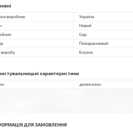
новні
їна виробник
Україна
н
Новий
обник
Gap
ір
Помаранчевий
 виробу
Блузка
ристувальницькі характеристики
он
демисезон
ФОРМАЦІЯ ДЛЯ ЗАМОВЛЕННЯ