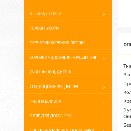
ШТАНИ, ЛЕГІНСИ
ГОЛОВНІ УБОРИ
ПЕРЧАТКИ ВАРЕЖКИ ОПТОМ
СОРОЧКИ ЧОЛОВІЧІ, ЖІНОЧІ, ДИТЯЧІ
Тка
СУКНІ ЖІНОЧІ, ДИТЯЧІ
Вік
Про
СПІДНИЦІ ЖІНОЧІ, ДИТЯЧІ
Кол
Кра
НИЖНЯ БІЛИЗНА
З у
ОДЯГ ДЛЯ ДОМУ І СНУ
сай
Без
ПОСТІЛЬНА БІЛИЗНА ТА РУШНИКИ