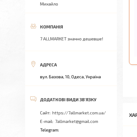
Михайло
7 ALLMARKET значно дешевше!
вул. Базова, 10, Одеса, Україна
https://7allmarket.com.ua/
ХА
7allmarket@gmail.com