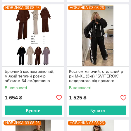
НОВИНКА 06.08.26
НОВИНКА 03.08.26
Брючний костюм жіночий,
Костюм жіночий, стильний р-
м'який теплий розмір
ри M-XL (3кв) "SVITEROK"
об'ємом 64 см/довжина
недорогого від прямого
штанів 105 см (4 кв) "BETSY"
постачальника
В наявності
В наявності
недорого від прямого
постачальника
1 654
1 525
₴
₴
Купити
Купити
НОВИНКА 03.08.26
НОВИНКА 03.08.26