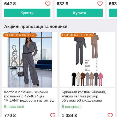
46(2хв) "SVITEROK"
недорого від прямого
пост
642
632
663
₴
₴
недорого від прямого
постачальника
постачальника
Купити
Купити
Акційні пропозиції та новинки
НОВИНКА 06.08.26
НОВИНКА 06.08.26
Костюм брючний жіночий
Брючний костюм жіночий,
костюмка р.42-46 (4цв)
м'який теплий розмір
"MILANI" недорого гуртом від
об'ємом 53 см/довжина
прямого постачальника
штанів 105 см (4цв) "BETSY"
В наявності
В наявності
недорого від прямого
постачальника
770
1 034
₴
₴