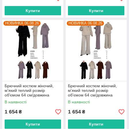
Купити
Купити
НОВИНКА 06.08.26
НОВИНКА 06.08.26
Брючний костюм жіночий,
Брючний костюм жіночий,
м'який теплий розмір
м'який теплий розмір
об'ємом 64 см/довжина
об'ємом 64 см/довжина
штанів 105 см (4 кв) "BETSY"
штанів 105 см (4 кв) "BETSY"
В наявності
В наявності
недорого від прямого
недорого від прямого
постачальника
постачальника
1 654
1 654
₴
₴
Купити
Купити