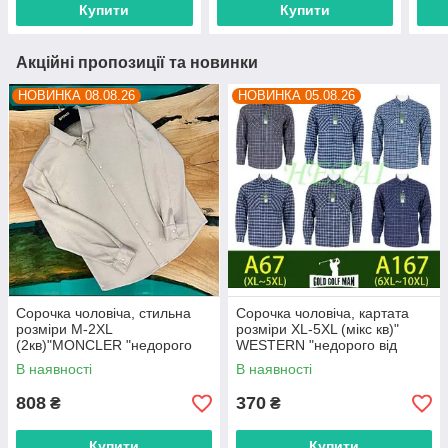
Купити
Купити
Акційні пропозиції та новинки
НОВИНКА 08.08.26
НОВИНКА 05.08.26
Сорочка чоловіча, стильна
Сорочка чоловіча, картата
розміри M-2XL
розміри XL-5XL (мікс кв)"
(2кв)"MONCLER "недорого
WESTERN "недорого від
від прямого постачальника
прямого постачальника
В наявності
В наявності
808
370
₴
₴
Купити
Купити