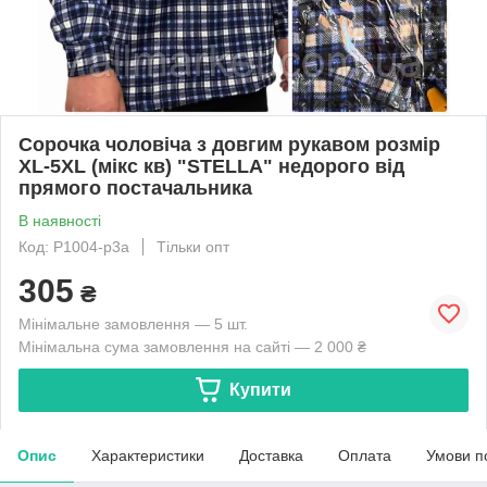
Сорочка чоловіча з довгим рукавом розмір
XL-5XL (мікс кв) "STELLA" недорого від
прямого постачальника
В наявності
Код: P1004-p3a
Тільки опт
305
₴
Мінімальне замовлення — 5 шт.
Мінімальна сума замовлення на сайті — 2 000 ₴
Купити
Опис
Характеристики
Доставка
Оплата
Умови п