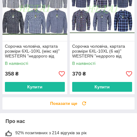
Сорочка чоловіча, картата
Сорочка чоловіча, картата
розміри 6XL-10XL (мікс кв)"
розміри 6XL-10XL (6 кв)"
WESTERN "недорого від
WESTERN "недорого від
прямого постачальника
прямого постачальника
В наявності
В наявності
358
370
₴
₴
Купити
Купити
Показати ще
Про нас
92% позитивних з 214 відгуків за рік