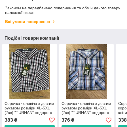
Законом не передбачено повернення та обмін даного товару
належної якості
Всі умови повернення
Подібні товари компанії
Сорочка чоловіча з довгим
Сорочка чоловіча з довгим
Соро
рукавом розміри XL-5XL
рукавом розміри XL-5XL
коро
(7кв) "TURHAN" недорого
(7кв) "TURHAN" недорого
кліт
від прямого
від прямого
(7кв
383
376
338
₴
₴
постачальника
постачальника
від 
пост