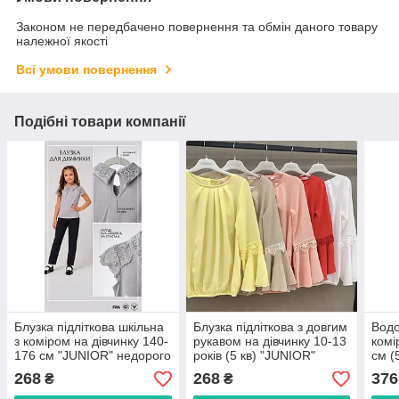
Законом не передбачено повернення та обмін даного товару
належної якості
Всі умови повернення
Подібні товари компанії
Блузка підліткова шкільна
Блузка підліткова з довгим
Водо
з коміром на дівчинку 140-
рукавом на дівчинку 10-13
комі
176 см "JUNIOR" недорого
років (5 кв) "JUNIOR"
см (
від прямого
недорого від прямого
гурт
268
268
376
₴
₴
постачальника
постачальника