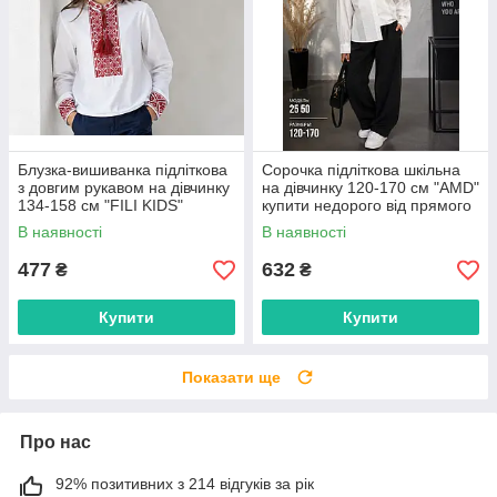
Блузка-вишиванка підліткова
Сорочка підліткова шкільна
з довгим рукавом на дівчинку
на дівчинку 120-170 см "AMD"
134-158 см "FILI KIDS"
купити недорого від прямого
недорого від прямого
постачальника
В наявності
В наявності
постачальника
477
632
₴
₴
Купити
Купити
Показати ще
Про нас
92% позитивних з 214 відгуків за рік