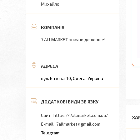
Михайло
7 ALLMARKET значно дешевше!
вул. Базова, 10, Одеса, Україна
https://7allmarket.com.ua/
ХА
7allmarket@gmail.com