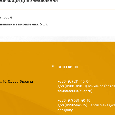
ФОРМАЦІЯ ДЛЯ ЗАМОВЛЕННЯ
а:
360 ₴
імальне замовлення:
5 шт.
, 10, Одеса, Україна
+380 (95) 211-46-04
0966149619
Михайло (оптов
замовлення/скарги)
+380 (97) 681-40-10
0990564535
Сергій менедже
продажу