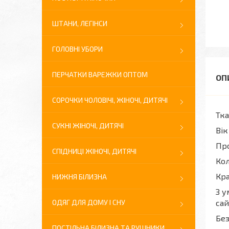
ШТАНИ, ЛЕГІНСИ
ГОЛОВНІ УБОРИ
ПЕРЧАТКИ ВАРЕЖКИ ОПТОМ
СОРОЧКИ ЧОЛОВІЧІ, ЖІНОЧІ, ДИТЯЧІ
Тка
СУКНІ ЖІНОЧІ, ДИТЯЧІ
Вік
Про
СПІДНИЦІ ЖІНОЧІ, ДИТЯЧІ
Кол
Кра
НИЖНЯ БІЛИЗНА
З у
ОДЯГ ДЛЯ ДОМУ І СНУ
сай
Без
ПОСТІЛЬНА БІЛИЗНА ТА РУШНИКИ