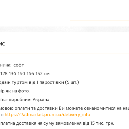
нина: софт
 128-134-140-146-152 см
даж гуртом від 1 паростівки (5 шт.)
ір як на фото.
їна-виробник: Україна
мовою оплати та доставки Ви можете ознайомитися на н
ті
https://7allmarket.prom.ua/delivery_info
платна доставка на суму замовлення від 15 тис. грн.