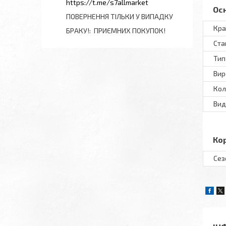
https://t.me/s7allmarket
Ос
ПОВЕРНЕННЯ ТІЛЬКИ У ВИПАДКУ
Кра
БРАКУ!
ПРИЄМНИХ ПОКУПОК!
Ста
Тип
Вир
Кол
Вид
Ко
Сез