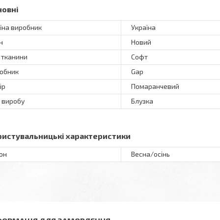
новні
їна виробник
Україна
н
Новий
 тканини
Софт
обник
Gap
ір
Помаранчевий
 виробу
Блузка
ристувальницькі характеристики
он
Весна/осінь