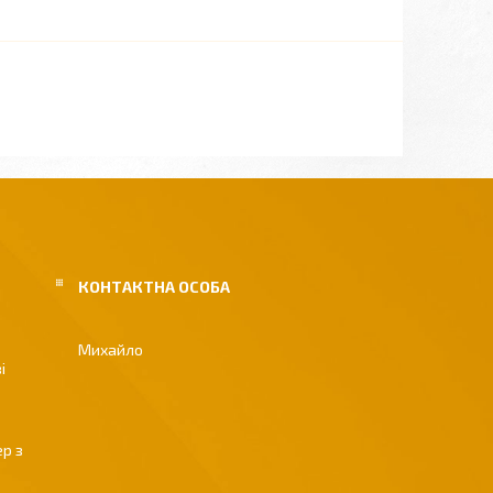
Михайло
і
р з