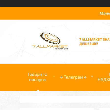
Міні
7 ALLMARKET ЗН
ДЕШЕВШЕ!
Товари та
🔹Телеграм🔹
послуги
НАДХ