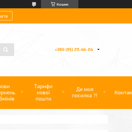
Кошик
лата
+380 (95) 211-46-04
мови
Тарифи
Де моя
ернень
нової
Контак
посилка ?!
бмінів
пошти