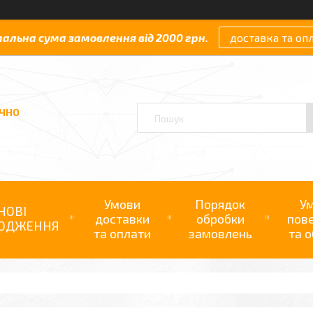
мальна сума замовлення від 2000 грн.
доставка та оп
АЧНО
Умови
Порядок
У
НОВІ
доставки
обробки
пов
ОДЖЕННЯ
та оплати
замовлень
та о