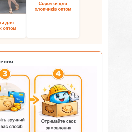
Сорочки для
хлопчиків оптом
ки для
к оптом
лення