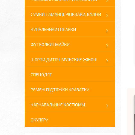
СУМКИ, ГАМАНЦІ, РЮКЗАКИ, ВАЛІЗИ
КУПАЛЬНИКИ І ПЛАВКИ
ФУТБОЛКИ І МАЙКИ
ШОРТИ ДИТЯЧІ МУЖСКИЕ ЖІНОЧІ
СПЕЦОДЯГ
РЕМЕНІ ПІДТЯЖКИ КРАВАТКИ
КАРНАВАЛЬНЫЕ КОСТЮМЫ
ОКУЛЯРИ