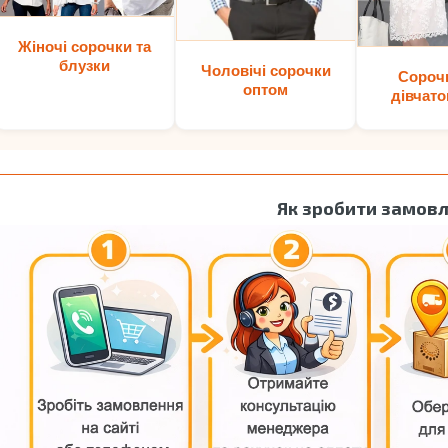
Жіночі сорочки та
блузки
Чоловічі сорочки
Сороч
оптом
дівчато
Як зробити замов