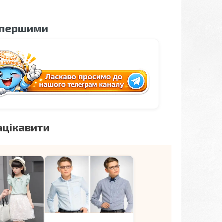
 першими
ацікавити