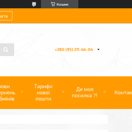
Кошик
лата
+380 (95) 211-46-04
мови
Тарифи
Де моя
ернень
нової
Контак
посилка ?!
бмінів
пошти