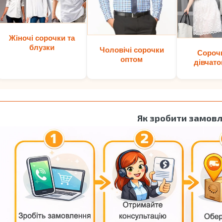
Жіночі сорочки та
блузки
Чоловічі сорочки
Сороч
оптом
дівчато
Як зробити замов