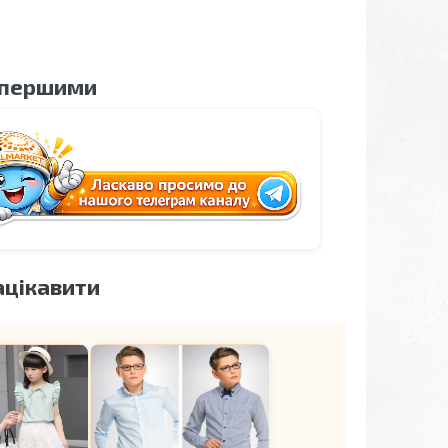
 першими
ацікавити