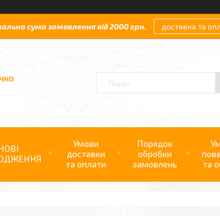
мальна сума замовлення від 2000 грн.
доставка та оп
АЧНО
Умови
Порядок
У
НОВІ
доставки
обробки
пов
ОДЖЕННЯ
та оплати
замовлень
та о