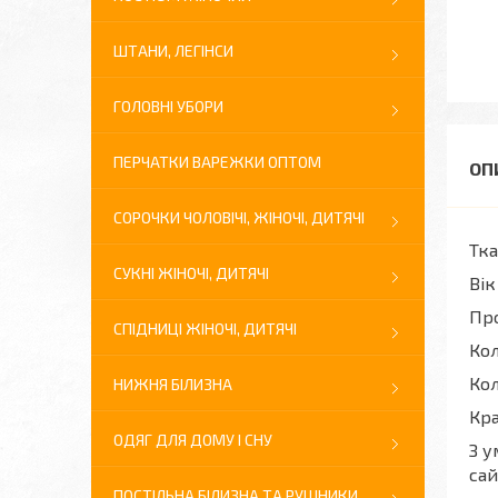
ШТАНИ, ЛЕГІНСИ
ГОЛОВНІ УБОРИ
ПЕРЧАТКИ ВАРЕЖКИ ОПТОМ
СОРОЧКИ ЧОЛОВІЧІ, ЖІНОЧІ, ДИТЯЧІ
Тка
СУКНІ ЖІНОЧІ, ДИТЯЧІ
Вік
Про
СПІДНИЦІ ЖІНОЧІ, ДИТЯЧІ
Кол
Кол
НИЖНЯ БІЛИЗНА
Кра
ОДЯГ ДЛЯ ДОМУ І СНУ
З у
сай
ПОСТІЛЬНА БІЛИЗНА ТА РУШНИКИ