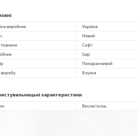
новні
їна виробник
Україна
н
Новий
 тканини
Софт
обник
Gap
ір
Помаранчевий
 виробу
Блузка
ристувальницькі характеристики
он
Весна/осінь