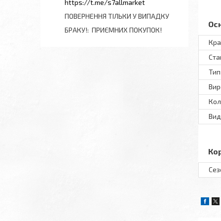
https://t.me/s7allmarket
ПОВЕРНЕННЯ ТІЛЬКИ У ВИПАДКУ
Ос
БРАКУ!
ПРИЄМНИХ ПОКУПОК!
Кра
Ста
Тип
Вир
Кол
Вид
Ко
Сез