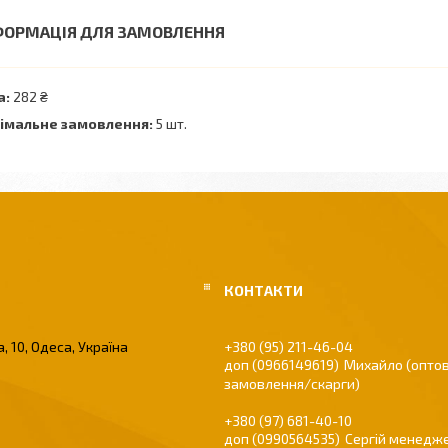
ФОРМАЦІЯ ДЛЯ ЗАМОВЛЕННЯ
а:
282 ₴
імальне замовлення:
5 шт.
, 10, Одеса, Україна
+380 (95) 211-46-04
0966149619
Михайло (оптов
замовлення/скарги)
+380 (97) 681-40-10
0990564535
Сергій менедже