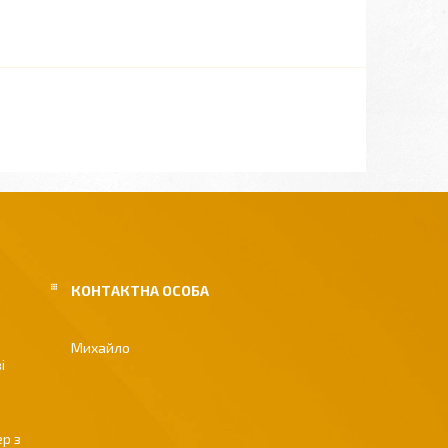
Михайло
і
р з