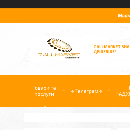
Міні
7 ALLMARKET ЗН
ДЕШЕВШЕ!
Товари та
🔹Телеграм🔹
послуги
НАДХ