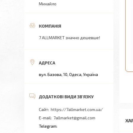
Михайло
7 ALLMARKET значно дешевше!
вул. Базова, 10, Одеса, Україна
https://7allmarket.com.ua/
7allmarket@gmail.com
ХА