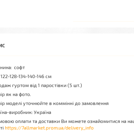
нина: софт
 122-128-134-140-146 см
даж гуртом від 1 паростівки (5 шт.)
ір як на фото.
ір моделі уточнюйте в коммінні до замовлення
їна-виробник: Україна
мовою оплати та доставки Ви можете ознайомитися на н
ті
https://7allmarket.prom.ua/delivery_info