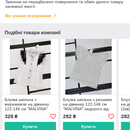
Законом не передбачено повернення та обмін даного товару
належної якості
Всі умови повернення
Подібні товари компанії
Блузка шкільна з
Блузка шкільна з рюшами
Блуз
мереживом на дівчинку
на дівчинку 122-146 см
на д
122-146 см "MALVINA"
"MALVINA" недорого від
(2кв
недорого від прямого
прямого постачальника
від 
328
282
282
₴
₴
постачальника
пост
Купити
Купити