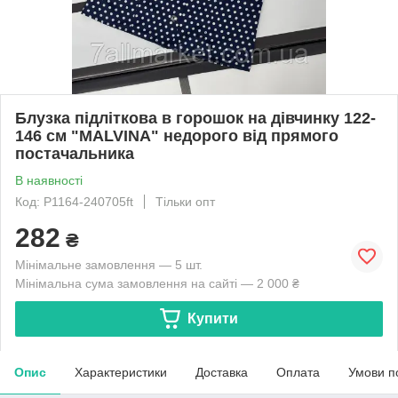
Блузка підліткова в горошок на дівчинку 122-
146 см "MALVINA" недорого від прямого
постачальника
В наявності
Код: P1164-240705ft
Тільки опт
282
₴
Мінімальне замовлення — 5 шт.
Мінімальна сума замовлення на сайті — 2 000 ₴
Купити
Опис
Характеристики
Доставка
Оплата
Умови п