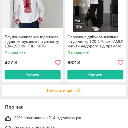
Блузка-вишиванка підліткова
Сорочка підліткова шкільна
з довгим рукавом на дівчинку
на дівчинку 120-170 см "AMD"
134-158 см "FILI KIDS"
купити недорого від прямого
недорого від прямого
постачальника
В наявності
В наявності
постачальника
477
632
₴
₴
Купити
Купити
Показати ще
Про нас
92% позитивних з 214 відгуків за рік