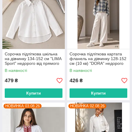
Сорочка підліткова шкільна
Сорочка підліткова картата
на дівчинку 134-152 см "LIMA
фланель на дівчинку 128-152
Sport" недорого від прямого
см (10 кв) "DORA" недорого
постачальника
від прямого постачальника
В наявності
В наявності
479
426
₴
₴
Купити
Купити
НОВИНКА 03.08.26
НОВИНКА 02.08.26