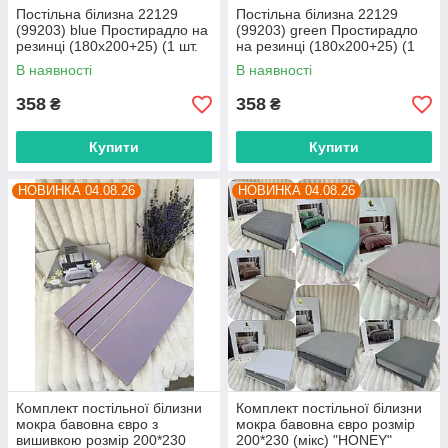
Постільна білизна 22129
Постільна білизна 22129
(99203) blue Простирадло на
(99203) green Простирадло
резинці (180x200+25) (1 шт.
на резинці (180x200+25) (1
р.сітка One size) "Obuvok"
шт. р.сітка One size) "Obuvok"
В наявності
В наявності
оптом від прямого
оптом від прямого
358
358
₴
₴
Купити
Купити
НОВИНКА 04.08.26
НОВИНКА 04.08.26
Комплект постільної білизни
Комплект постільної білизни
мокра бавовна євро з
мокра бавовна євро розмір
вишивкою розмір 200*230
200*230 (мікс) "HONEY"