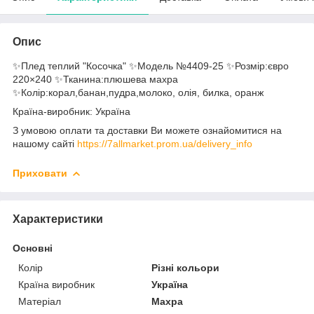
Опис
✨Плед теплий "Косочка" ✨Модель №4409-25 ✨Розмір:євро
220×240 ✨Тканина:плюшева махра
✨Колір:корал,банан,пудра,молоко, олія, билка, оранж
Країна-виробник: Україна
З умовою оплати та доставки Ви можете ознайомитися на
нашому сайті
https://7allmarket.prom.ua/delivery_info
Приховати
Характеристики
Основні
Колір
Різні кольори
Країна виробник
Україна
Матеріал
Махра