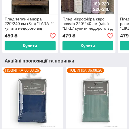
Плед теплий махра
Плед мікрофібра євро
Плед
220*240 см (3кв) "LARA-2"
розмір 220*240 см (мікс)
розм
купити недорого від
"LIKE" купити недорого від
"LIK
прямого постачальника
прямого постачальника
прям
450
479
479
₴
₴
Купити
Купити
Акційні пропозиції та новинки
НОВИНКА 06.08.26
НОВИНКА 06.08.26