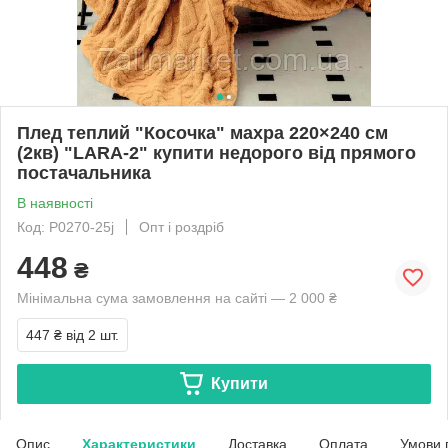
Плед теплий "Косочка" махра 220×240 см
(2кв) "LARA-2" купити недорого від прямого
постачальника
В наявності
Код: P0270-25j
Опт і роздріб
448
₴
Мінімальна сума замовлення на сайті — 2 000 ₴
447 ₴
від 2 шт.
Купити
Опис
Характеристики
Доставка
Оплата
Умови 