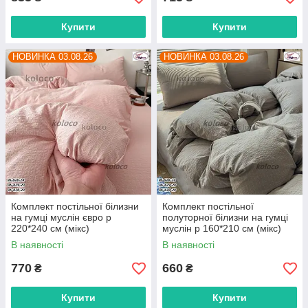
Купити
Купити
НОВИНКА 03.08.26
НОВИНКА 03.08.26
Комплект постільної білизни
Комплект постільної
на гумці муслін євро р
полуторної білизни на гумці
220*240 см (мікс)
муслін р 160*210 см (мікс)
"POSTELKA" недорого від
"POSTELKA" недорого від
В наявності
В наявності
прямого постачальника
прямого постачальника
770
660
₴
₴
Купити
Купити