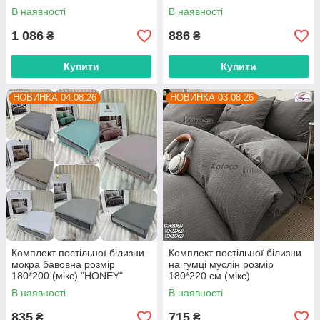
(мікс) "HONEY" недорого від
недорого від прямого
В наявності
В наявності
прямого постачальника
постачальника
1 086
886
₴
₴
Купити
Купити
НОВИНКА 04.08.26
НОВИНКА 03.08.26
Комплект постільної білизни
Комплект постільної білизни
мокра бавовна розмір
на гумці муслін розмір
180*200 (мікс) "HONEY"
180*220 см (мікс)
недорого від прямого
"POSTELKA" недорого від
В наявності
В наявності
постачальника
прямого постачальника
835
715
₴
₴