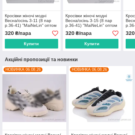
Кросівки жіночі модні
Кросівки жіночі модні
Крос
Весна/осінь 3-11 (8 пар
Весна/осінь 3-15 (8 пар
Весн
р.36-41) "MaiNeLin" оптом
р.36-41) "MaiNeLin" оптом
р.36
від прямого
від прямого
від 
320
320
320
₴/пара
₴/пара
постачальника
постачальника
пост
Купити
Купити
Акційні пропозиції та новинки
НОВИНКА 06.08.26
НОВИНКА 06.08.26