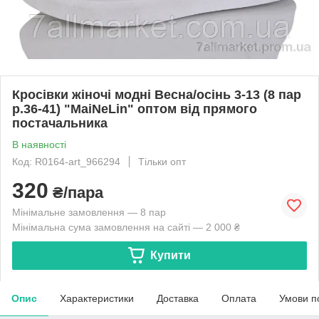
Кросівки жіночі модні Весна/осінь 3-13 (8 пар
р.36-41) "MaiNeLin" оптом від прямого
постачальника
В наявності
Код: R0164-art_966294
Тільки опт
320
₴/пара
Мінімальне замовлення — 8 пар
Мінімальна сума замовлення на сайті — 2 000 ₴
Купити
Опис
Характеристики
Доставка
Оплата
Умови п