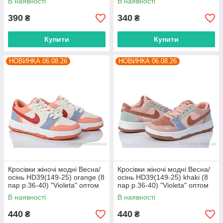
В наявності
В наявності
390
340
₴
₴
Купити
Купити
НОВИНКА 06.08.26
НОВИНКА 06.08.26
Кросівки жіночі модні Весна/
Кросівки жіночі модні Весна/
осінь HD39(149-25) orange (8
осінь HD39(149-25) khaki (8
пар р.36-40) "Violeta" оптом
пар р.36-40) "Violeta" оптом
від прямого постачальника
від прямого постачальника
В наявності
В наявності
440
440
₴
₴