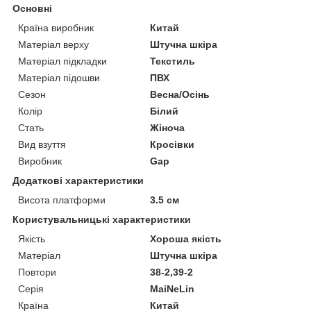
Основні
Країна виробник
Китай
Матеріал верху
Штучна шкіра
Матеріал підкладки
Текстиль
Матеріал підошви
ПВХ
Сезон
Весна/Осінь
Колір
Білий
Стать
Жіноча
Вид взуття
Кросівки
Виробник
Gap
Додаткові характеристики
Висота платформи
3.5 см
Користувальницькі характеристики
Якість
Хороша якість
Матеріал
Штучна шкіра
Повтори
38-2,39-2
Серія
MaiNeLin
Країна
Китай