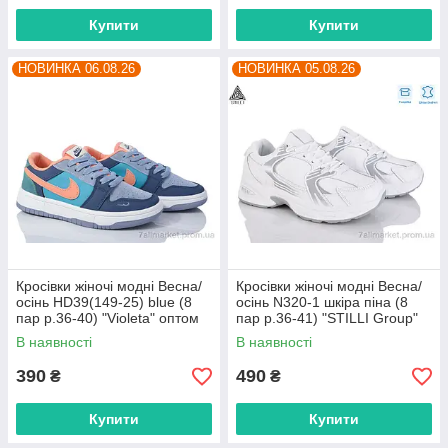
Купити
Купити
НОВИНКА 06.08.26
НОВИНКА 05.08.26
Кросівки жіночі модні Весна/
Кросівки жіночі модні Весна/
осінь HD39(149-25) blue (8
осінь N320-1 шкіра піна (8
пар р.36-40) "Violeta" оптом
пар р.36-41) "STILLI Group"
від прямого постачальника
оптом від прямого
В наявності
В наявності
постачальника
390
490
₴
₴
Купити
Купити