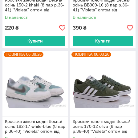
Кросівки жіночі модні Весна/
Кросівки жіночі модні Весна/
осінь 150-2 khaki (8 пар р.36-
осінь BB909-16 (8 пар р.36-
41) "Violeta" оптом від
41) "Violeta" оптом від
прямого постачальника
прямого постачальника
В наявності
В наявності
220
390
₴
₴
Купити
Купити
НОВИНКА 06.08.26
НОВИНКА 06.08.26
Кросівки жіночі модні Весна/
Кросівки жіночі модні Весна/
осінь 182-17 white-blue (8 пар
осінь 170-12 oliva (8 пар
р.36-40) "Violeta" оптом від
р.36-40) "Violeta" оптом від
прямого постачальника
прямого постачальника