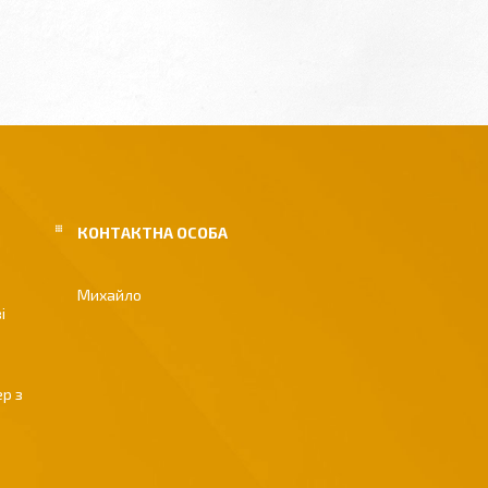
Михайло
і
р з