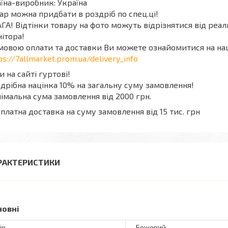
їна-виробник: Україна
ар можна придбати в роздріб по спец.ці!
ГА! Відтінки товару на фото можуть відрізнятися від реа
ітора!
мовою оплати та доставки Ви можете ознайомитися на на
ps://7allmarket.prom.ua/delivery_info
и на сайті гуртові!
дрібна націнка 10% на загальну суму замовлення!
імальна сума замовлення від 2000 грн.
платна доставка на суму замовлення від 15 тис. грн
РАКТЕРИСТИКИ
новні
ір
Бежевий