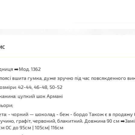
дниця ➡️Мод. 1362
поясі вшита гумка, дуже зручно під час повсякденного в
озміри: 42-44, 46-48, 50-52
канина: цупкий шок Армані
льори;
та: - чорний — шоколад - беж - бордо Також є в продажу б
учино, графіт, червоний, блакитний. Довжина 90 см ➡️Замір
см ОС до 95см | 105см| 116см