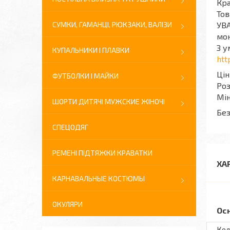
Кра
Тов
СУМКИ, ГАМАНЦІ, РЮКЗАКИ, ВАЛІЗИ
УВА
мон
З у
КУПАЛЬНИКИ І ПЛАВКИ
htt
Цін
ФУТБОЛКИ І МАЙКИ
Роз
Мін
ШОРТИ ДИТЯЧІ МУЖСКИЕ ЖІНОЧІ
Без
СПЕЦОДЯГ
РЕМЕНІ ПІДТЯЖКИ КРАВАТКИ
ХА
КАРНАВАЛЬНЫЕ КОСТЮМЫ
ОКУЛЯРИ
Ос
Кол