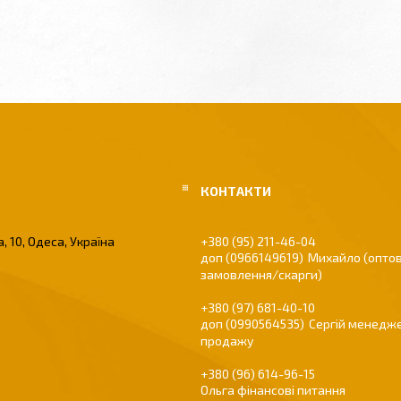
, 10, Одеса, Україна
+380 (95) 211-46-04
0966149619
Михайло (оптов
замовлення/скарги)
+380 (97) 681-40-10
0990564535
Сергій менедже
продажу
+380 (96) 614-96-15
Ольга фінансові питання