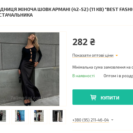
ІДНИЦЯ ЖІНОЧА ШОВК АРМАНІ (42-52) (11 КВ) "BEST FAS
СТАЧАЛЬНИКА
282 ₴
Показати оптові ціни
Мінімальна сума замовлення на с
В наявності
Оптом і в розд
КУПИТИ
+380 (95) 211-46-04