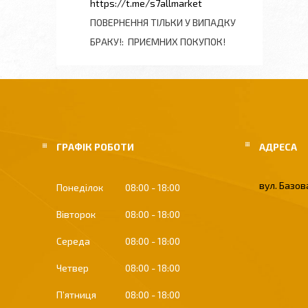
https://t.me/s7allmarket
ПОВЕРНЕННЯ ТІЛЬКИ У ВИПАДКУ
БРАКУ!
ПРИЄМНИХ ПОКУПОК!
ГРАФІК РОБОТИ
вул. Базова
Понеділок
08:00
18:00
Вівторок
08:00
18:00
Середа
08:00
18:00
Четвер
08:00
18:00
Пʼятниця
08:00
18:00