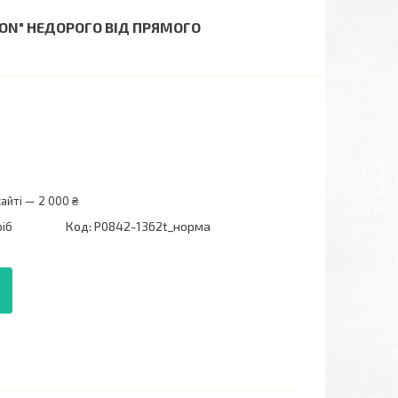
HION" НЕДОРОГО ВІД ПРЯМОГО
айті — 2 000 ₴
ріб
Код:
P0842-1362t_норма