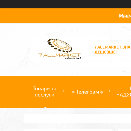
Міні
7 ALLMARKET ЗН
ДЕШЕВШЕ!
Товари та
🔹Телеграм🔹
послуги
НАДХ