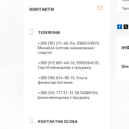
Тип
КОНТАКТИ
+380 (95) 211-46-04
0966149619
ІН
Михайло (оптові замовлення/
скарги)
+380 (97) 681-40-10
0990564535
Цін
Сергій менеджер з продажу
+380 (96) 614-96-15
Ольга
фінансові питання
+380 (50) 777-51-31
0674086104
Ірина менеджер з продажу