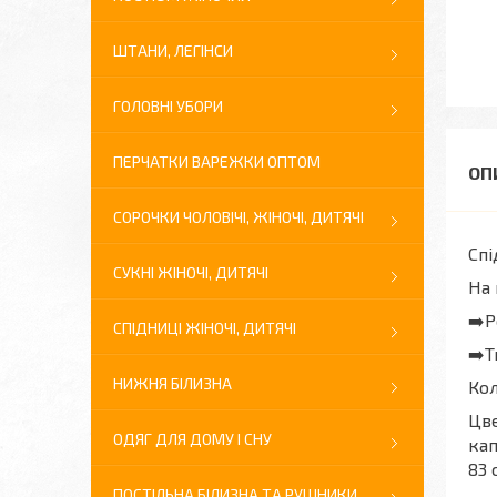
ШТАНИ, ЛЕГІНСИ
ГОЛОВНІ УБОРИ
ПЕРЧАТКИ ВАРЕЖКИ ОПТОМ
СОРОЧКИ ЧОЛОВІЧІ, ЖІНОЧІ, ДИТЯЧІ
Спі
СУКНІ ЖІНОЧІ, ДИТЯЧІ
На 
➡️Р
СПІДНИЦІ ЖІНОЧІ, ДИТЯЧІ
➡️Т
НИЖНЯ БІЛИЗНА
Ко
Цве
ОДЯГ ДЛЯ ДОМУ І СНУ
кап
83 
ПОСТІЛЬНА БІЛИЗНА ТА РУШНИКИ