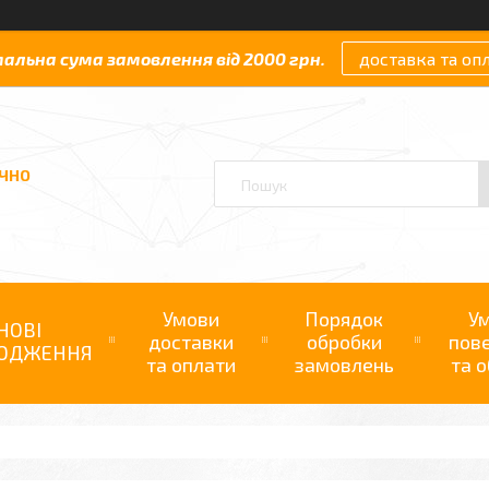
мальна сума замовлення від 2000 грн.
доставка та оп
АЧНО
Умови
Порядок
У
НОВІ
доставки
обробки
пов
ОДЖЕННЯ
та оплати
замовлень
та о