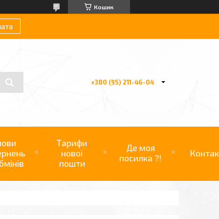
Кошик
лата
+380 (95) 211-46-04
мови
Тарифи
Де моя
ернень
нової
Контак
посилка ?!
бмінів
пошти