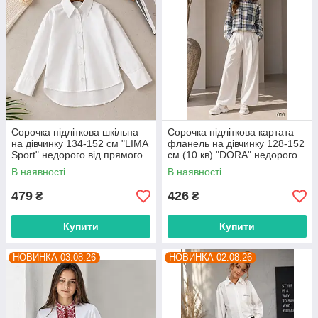
Сорочка підліткова шкільна
Сорочка підліткова картата
на дівчинку 134-152 см "LIMA
фланель на дівчинку 128-152
Sport" недорого від прямого
см (10 кв) "DORA" недорого
постачальника
від прямого постачальника
В наявності
В наявності
479
426
₴
₴
Купити
Купити
НОВИНКА 03.08.26
НОВИНКА 02.08.26