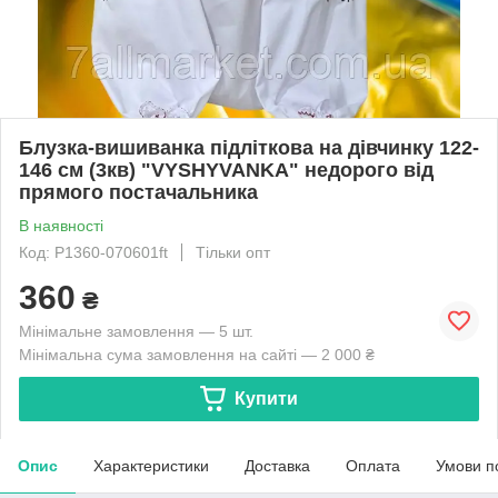
Блузка-вишиванка підліткова на дівчинку 122-
146 см (3кв) "VYSHYVANKA" недорого від
прямого постачальника
В наявності
Код: P1360-070601ft
Тільки опт
360
₴
Мінімальне замовлення — 5 шт.
Мінімальна сума замовлення на сайті — 2 000 ₴
Купити
Опис
Характеристики
Доставка
Оплата
Умови п