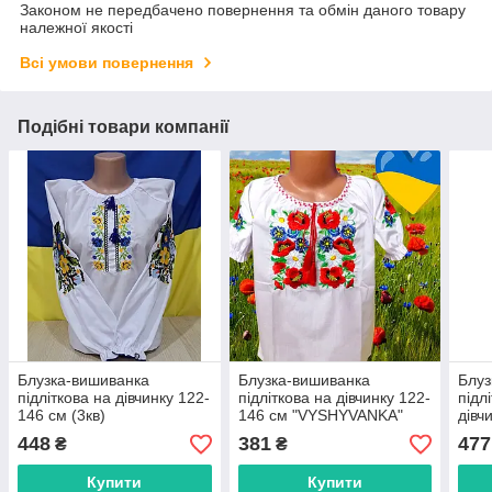
Законом не передбачено повернення та обмін даного товару
належної якості
Всі умови повернення
Подібні товари компанії
Блузка-вишиванка
Блузка-вишиванка
Блуз
підліткова на дівчинку 122-
підліткова на дівчинку 122-
підл
146 см (3кв)
146 см "VYSHYVANKA"
дівч
"VYSHYVANKA" недорого
недорого від прямого
"VY
448
381
477
₴
₴
від прямого
постачальника
від 
постачальника
пост
Купити
Купити