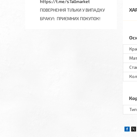
https://t.me/s7allmarket
ХА
ПОВЕРНЕННЯ ТІЛЬКИ У ВИПАДКУ
БРАКУ!
ПРИЄМНИХ ПОКУПОК!
Ос
Кра
Мат
Ста
Кол
Ко
Тип