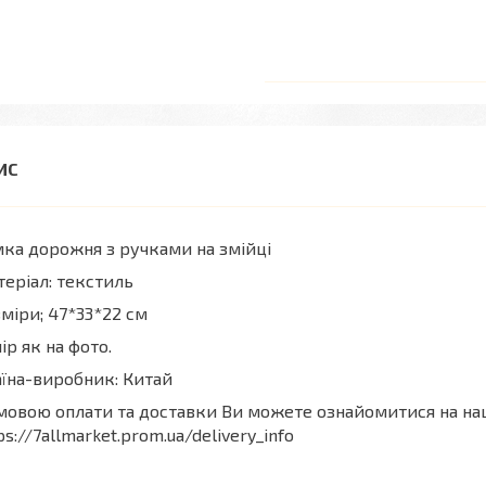
ка дорожня з ручками на змійці
еріал: текстиль
міри; 47*33*22 см
ір як на фото.
їна-виробник: Китай
мовою оплати та доставки Ви можете ознайомитися на на
ps://7allmarket.prom.ua/delivery_info