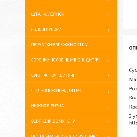
ШТАНИ, ЛЕГІНСИ
ГОЛОВНІ УБОРИ
ПЕРЧАТКИ ВАРЕЖКИ ОПТОМ
СОРОЧКИ ЧОЛОВІЧІ, ЖІНОЧІ, ДИТЯЧІ
Сум
СУКНІ ЖІНОЧІ, ДИТЯЧІ
Мат
Роз
СПІДНИЦІ ЖІНОЧІ, ДИТЯЧІ
Кол
НИЖНЯ БІЛИЗНА
Кра
З у
ОДЯГ ДЛЯ ДОМУ І СНУ
htt
ПОСТІЛЬНА БІЛИЗНА ТА РУШНИКИ