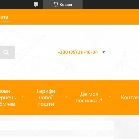
Кошик
лата
+380 (95) 211-46-04
мови
Тарифи
Де моя
ернень
нової
Контак
посилка ?!
бмінів
пошти