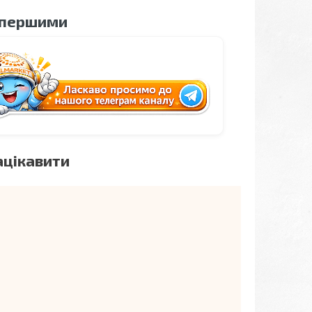
 першими
ацікавити