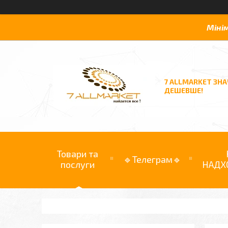
Міні
7 ALLMARKET ЗН
ДЕШЕВШЕ!
Товари та
🔹Телеграм🔹
послуги
НАДХ