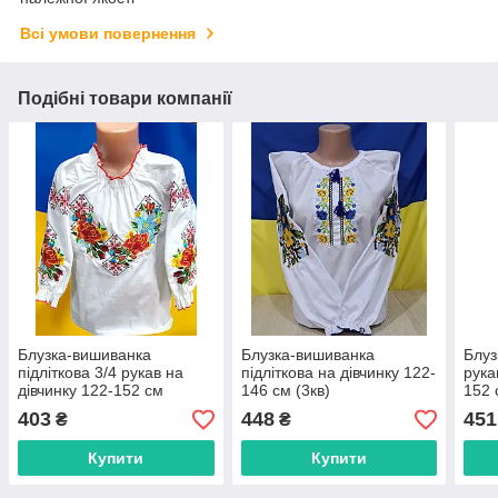
Всі умови повернення
Подібні товари компанії
Блузка-вишиванка
Блузка-вишиванка
Блуз
підліткова 3/4 рукав на
підліткова на дівчинку 122-
рука
дівчинку 122-152 см
146 см (3кв)
152
"VYSHYVANKA" недорого
"VYSHYVANKA" недорого
купи
403
448
451
₴
₴
від прямого
від прямого
прям
постачальника
постачальника
Купити
Купити