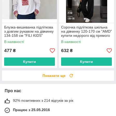
Блузка-вишиванка підліткова
Сорочка підліткова шкільна
з довгим рукавом на дівчинку
на дівчинку 120-170 см "AMD"
134-158 см "FILI KIDS"
купити недорого від прямого
недорого від прямого
постачальника
В наявності
В наявності
постачальника
477
632
₴
₴
Купити
Купити
Показати ще
Про нас
92% позитивних з 214 відгуків за рік
Працює з 25.05.2016