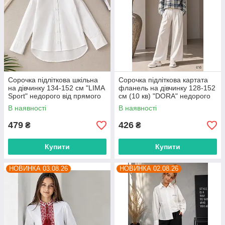
Сорочка підліткова шкільна
Сорочка підліткова картата
на дівчинку 134-152 см "LIMA
фланель на дівчинку 128-152
Sport" недорого від прямого
см (10 кв) "DORA" недорого
постачальника
від прямого постачальника
В наявності
В наявності
479
426
₴
₴
Купити
Купити
НОВИНКА 03.08.26
НОВИНКА 02.08.26