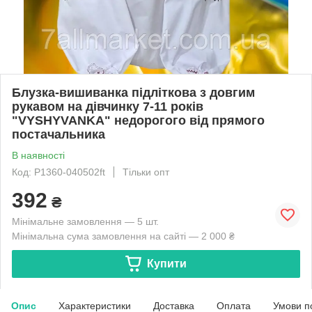
Блузка-вишиванка підліткова з довгим
рукавом на дівчинку 7-11 років
"VYSHYVANKA" недорогого від прямого
постачальника
В наявності
Код: P1360-040502ft
Тільки опт
392
₴
Мінімальне замовлення — 5 шт.
Мінімальна сума замовлення на сайті — 2 000 ₴
Купити
Опис
Характеристики
Доставка
Оплата
Умови п