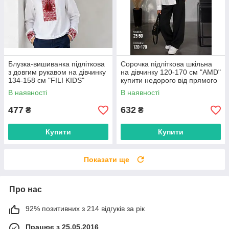
Блузка-вишиванка підліткова
Сорочка підліткова шкільна
з довгим рукавом на дівчинку
на дівчинку 120-170 см "AMD"
134-158 см "FILI KIDS"
купити недорого від прямого
недорого від прямого
постачальника
В наявності
В наявності
постачальника
477
632
₴
₴
Купити
Купити
Показати ще
Про нас
92% позитивних з 214 відгуків за рік
Працює з 25.05.2016