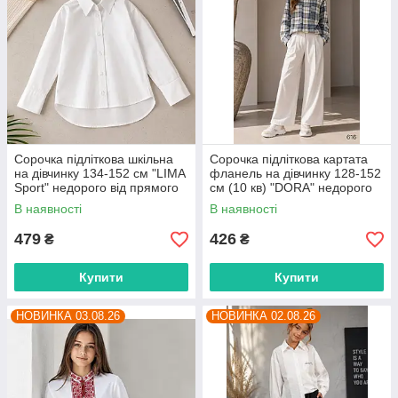
Сорочка підліткова шкільна
Сорочка підліткова картата
на дівчинку 134-152 см "LIMA
фланель на дівчинку 128-152
Sport" недорого від прямого
см (10 кв) "DORA" недорого
постачальника
від прямого постачальника
В наявності
В наявності
479
426
₴
₴
Купити
Купити
НОВИНКА 03.08.26
НОВИНКА 02.08.26