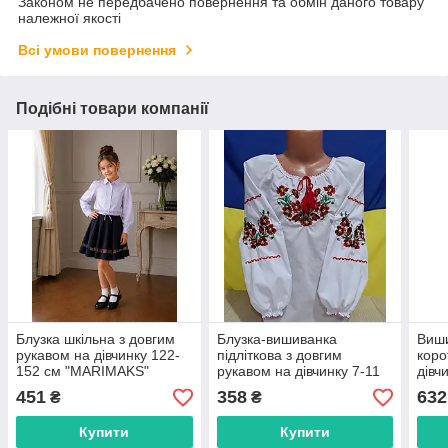
Законом не передбачено повернення та обмін даного товару
належної якості
Всі умови повернення
Подібні товари компанії
Блузка шкільна з довгим
Блузка-вишиванка
Виши
рукавом на дівчинку 122-
підліткова з довгим
коро
152 см "MARIMAKS"
рукавом на дівчинку 7-11
дівч
купити недорого від
років "VYSHYVANKA"
"VY
451
358
632
₴
₴
прямого постачальника
недорогого від прямого
від 
постачальника
пост
Купити
Купити