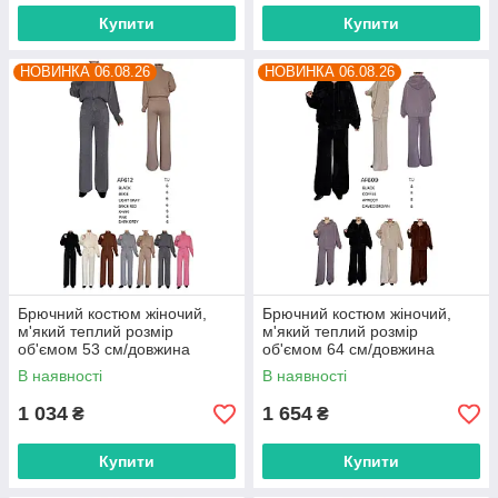
Купити
Купити
НОВИНКА 06.08.26
НОВИНКА 06.08.26
Брючний костюм жіночий,
Брючний костюм жіночий,
м'який теплий розмір
м'який теплий розмір
об'ємом 53 см/довжина
об'ємом 64 см/довжина
штанів 105 см (4цв) "BETSY"
штанів 105 см (4 кв) "BETSY"
В наявності
В наявності
недорого від прямого
недорого від прямого
постачальника
постачальника
1 034
1 654
₴
₴
Купити
Купити