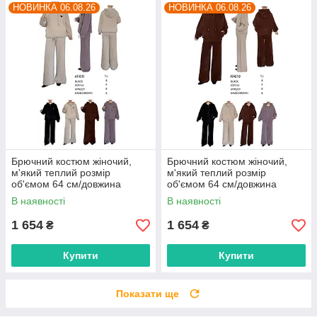
НОВИНКА 06.08.26
НОВИНКА 06.08.26
Брючний костюм жіночий,
Брючний костюм жіночий,
м'який теплий розмір
м'який теплий розмір
об'ємом 64 см/довжина
об'ємом 64 см/довжина
штанів 105 см (4 кв) "BETSY"
штанів 105 см (4 кв) "BETSY"
В наявності
В наявності
недорого від прямого
недорого від прямого
постачальника
постачальника
1 654
1 654
₴
₴
Купити
Купити
Показати ще