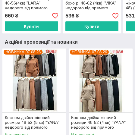
46-56(4кв) "LARA"
бохо р: 48-62 (4кв) "VIKA"
жіно
недорого від прямого
недорого від прямого
48) 
постачальника
постачальника
недо
660
536
531
₴
₴
пост
Купити
Купити
Акційні пропозиції та новинки
НОВИНКА 07.08.26
НОВИНКА 07.08.26
Костюм двійка жіночий
Костюм двійка жіночий
розміри 48-52 (5 кв) "YANA"
розміри 48-52 (4 кв) "YANA"
недорого від прямого
недорого від прямого
постачальника
постачальника
В наявності
В наявності