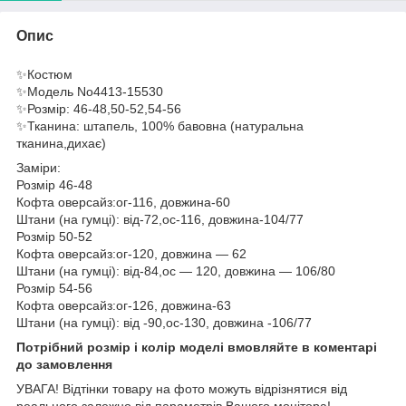
Опис
✨Костюм
✨Модель No4413-15530
✨Розмір: 46-48,50-52,54-56
✨Тканина: штапель, 100% бавовна (натуральна
тканина,дихає)
Заміри:
Розмір 46-48
Кофта оверсайз:ог-116, довжина-60
Штани (на гумці): від-72,ос-116, довжина-104/77
Розмір 50-52
Кофта оверсайз:ог-120, довжина — 62
Штани (на гумці): від-84,ос — 120, довжина — 106/80
Розмір 54-56
Кофта оверсайз:ог-126, довжина-63
Штани (на гумці): від -90,ос-130, довжина -106/77
Потрібний розмір і колір моделі вмовляйте в коментарі
до замовлення
УВАГА! Відтінки товару на фото можуть відрізнятися від
реального залежно від параметрів Вашого монітора!