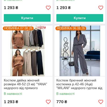
1 293
1 293
₴
₴
Купити
Купити
НОВИНКА 07.08.26
НОВИНКА 06.08.26
Костюм двійка жіночий
Костюм брючний жіночий
розміри 48-52 (3 кв) "YANA"
костюмка р.42-46 (4цв)
недорого від прямого
"MILANI" недорого гуртом від
постачальника
прямого постачальника
В наявності
В наявності
1 293
770
₴
₴