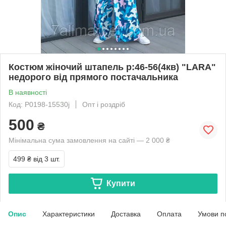
Костюм жіночий штапель р:46-56(4кв) "LARA"
недорого від прямого постачальника
В наявності
Код: P0198-15530j
Опт і роздріб
500
₴
Мінімальна сума замовлення на сайті — 2 000 ₴
499 ₴
від 3 шт.
Купити
Опис
Характеристики
Доставка
Оплата
Умови п