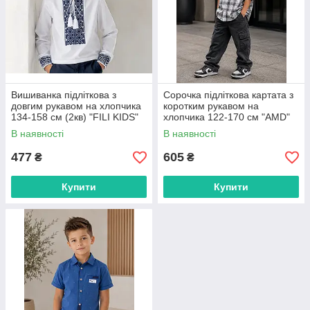
Вишиванка підліткова з
Сорочка підліткова картата з
довгим рукавом на хлопчика
коротким рукавом на
134-158 см (2кв) "FILI KIDS"
хлопчика 122-170 см "AMD"
недорого від прямого
недорого від прямого
В наявності
В наявності
постачальника
постачальника
477
605
₴
₴
Купити
Купити