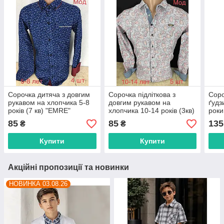
Сорочка дитяча з довгим
Сорочка підліткова з
Соро
рукавом на хлопчика 5-8
довгим рукавом на
ґудз
років (7 кв) "EMRE"
хлопчика 10-14 років (3кв)
роки
недорого від прямого
"EMRE" недорого від
недо
85
85
135
₴
₴
постачальника
прямого постачальника
пост
Купити
Купити
Акційні пропозиції та новинки
НОВИНКА 03.08.26