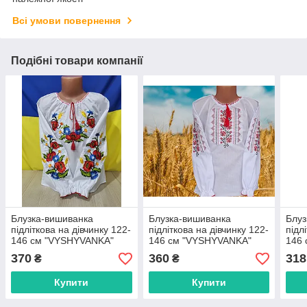
Всі умови повернення
Подібні товари компанії
Блузка-вишиванка
Блузка-вишиванка
Блуз
підліткова на дівчинку 122-
підліткова на дівчинку 122-
підл
146 см "VYSHYVANKA"
146 см "VYSHYVANKA"
146
недорогого від прямого
недорогого від прямого
недо
370
360
318
₴
₴
постачальника
постачальника
пост
Купити
Купити