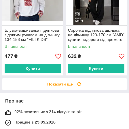
Блузка-вишиванка підліткова
Сорочка підліткова шкільна
з довгим рукавом на дівчинку
на дівчинку 120-170 см "AMD"
134-158 см "FILI KIDS"
купити недорого від прямого
недорого від прямого
постачальника
В наявності
В наявності
постачальника
477
632
₴
₴
Купити
Купити
Показати ще
Про нас
92% позитивних з 214 відгуків за рік
Працює з 25.05.2016