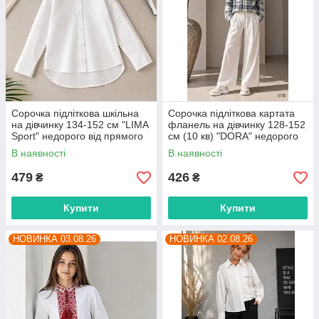
Сорочка підліткова шкільна
Сорочка підліткова картата
на дівчинку 134-152 см "LIMA
фланель на дівчинку 128-152
Sport" недорого від прямого
см (10 кв) "DORA" недорого
постачальника
від прямого постачальника
В наявності
В наявності
479
426
₴
₴
Купити
Купити
НОВИНКА 03.08.26
НОВИНКА 02.08.26