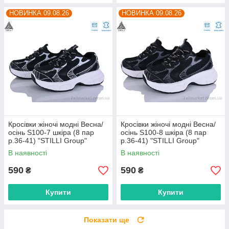
НОВИНКА 09.08.26
НОВИНКА 09.08.26
Кросівки жіночі модні Весна/
Кросівки жіночі модні Весна/
осінь S100-7 шкіра (8 пар
осінь S100-8 шкіра (8 пар
р.36-41) "STILLI Group"
р.36-41) "STILLI Group"
оптом від прямого
оптом від прямого
В наявності
В наявності
постачальника
постачальника
590
590
₴
₴
Купити
Купити
Показати ще