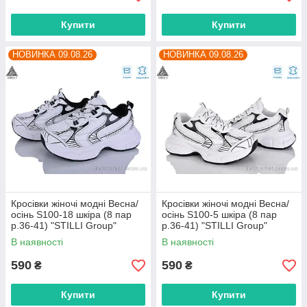
Купити
Купити
НОВИНКА 09.08.26
НОВИНКА 09.08.26
Кросівки жіночі модні Весна/
Кросівки жіночі модні Весна/
осінь S100-18 шкіра (8 пар
осінь S100-5 шкіра (8 пар
р.36-41) "STILLI Group"
р.36-41) "STILLI Group"
оптом від прямого
оптом від прямого
В наявності
В наявності
постачальника
постачальника
590
590
₴
₴
Купити
Купити