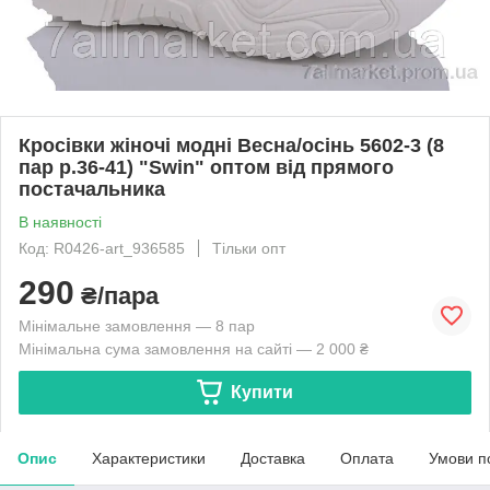
Кросівки жіночі модні Весна/осінь 5602-3 (8
пар р.36-41) "Swin" оптом від прямого
постачальника
В наявності
Код: R0426-art_936585
Тільки опт
290
₴/пара
Мінімальне замовлення — 8 пар
Мінімальна сума замовлення на сайті — 2 000 ₴
Купити
Опис
Характеристики
Доставка
Оплата
Умови п