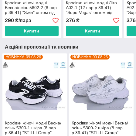
Кросівки жіночі модні
Кросівки жіночі модні Літо
Крос
Весна/осінь 5602-2 (8 пар
A02-1 (12 пар р.36-41)
A02-
р.36-41) "Swin" оптом від
"Supo-Vegas" оптом від
"Sup
прямого постачальника
прямого постачальника
прям
290
376
376
₴/пара
₴
Купити
Купити
Акційні пропозиції та новинки
НОВИНКА 09.08.26
НОВИНКА 09.08.26
Кросівки жіночі модні Весна/
Кросівки жіночі модні Весна/
осінь S300-1 шкіра (8 пар
осінь S300-2 шкіра (8 пар
р.36-41) "STILLI Group"
р.36-41) "STILLI Group"