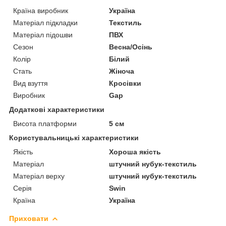
Країна виробник
Україна
Матеріал підкладки
Текстиль
Матеріал підошви
ПВХ
Сезон
Весна/Осінь
Колір
Білий
Стать
Жіноча
Вид взуття
Кросівки
Виробник
Gap
Додаткові характеристики
Висота платформи
5 см
Користувальницькі характеристики
Якість
Хороша якість
Матеріал
штучний нубук-текстиль
Матеріал верху
штучний нубук-текстиль
Серія
Swin
Країна
Україна
Приховати