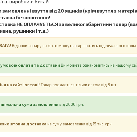
їна-виробник: Китай
 замовленні взуття від 20 ящиків (крім взуття з матеріал
ставка безкоштовно!
тавка НЕ ​​ОПЛАЧУЄТЬСЯ за великогабаритний товар (вал
изна, рушники і т.д.)
ВАГА!
Відтінки товару на фото можуть відрізнятись від реального кол
 умовою оплати та доставки
Ви можете ознайомитись на нашому са
іни на сайті оптові!
Товар продається тільки оптом від 8 шт.
інімальна сума замовлення
від 2000 грн.
езкоштовна доставка
на суму замовлення від 15 тис. грн.