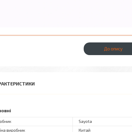
До опису
РАКТЕРИСТИКИ
новні
обник
Sayota
їна виробник
Китай