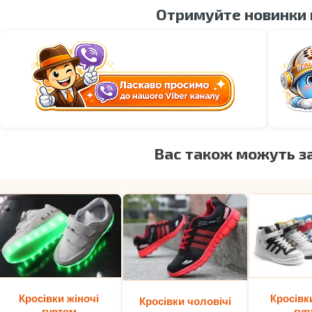
Отримуйте новинки
Вас також можуть з
Кросівки жіночі
Кросівк
Кросівки чоловічі
гуртом
гур