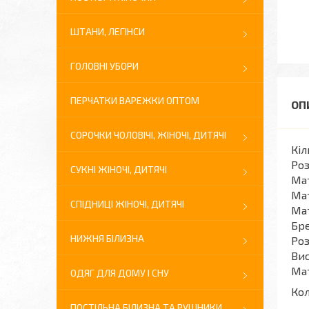
ШТАНИ, ЛЕГІНСИ
ГОЛОВНІ УБОРИ
ПЕРЧАТКИ ВАРЕЖКИ ОПТОМ
СОРОЧКИ ЧОЛОВІЧІ, ЖІНОЧІ, ДИТЯЧІ
Кіл
Роз
СУКНІ ЖІНОЧІ, ДИТЯЧІ
Мат
Мат
СПІДНИЦІ ЖІНОЧІ, ДИТЯЧІ
Мат
Бре
НИЖНЯ БІЛИЗНА
Роз
Вис
Мат
ОДЯГ ДЛЯ ДОМУ І СНУ
Кол
ПОСТІЛЬНА БІЛИЗНА ТА РУШНИКИ