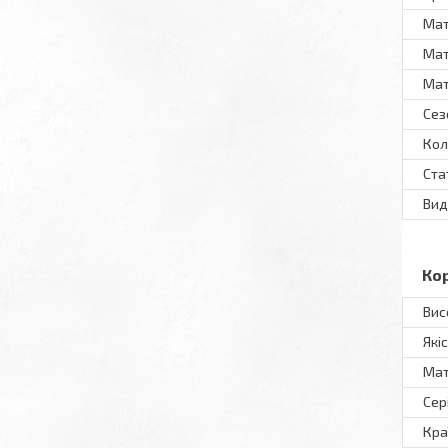
Мат
Мат
Мат
Сез
Кол
Ста
Вид
Ко
Вис
Які
Мат
Сер
Кра