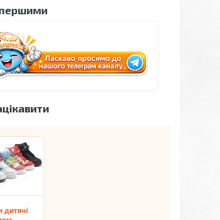
 першими
ацікавити
и дитячі
том