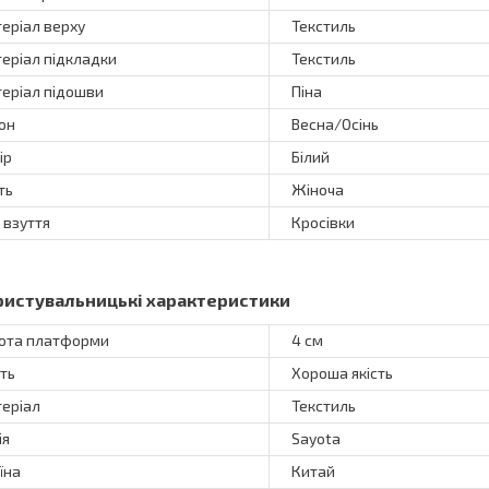
еріал верху
Текстиль
еріал підкладки
Текстиль
еріал підошви
Піна
он
Весна/Осінь
ір
Білий
ть
Жіноча
 взуття
Кросівки
ристувальницькі характеристики
ота платформи
4 см
сть
Хороша якість
еріал
Текстиль
ія
Sayota
їна
Китай