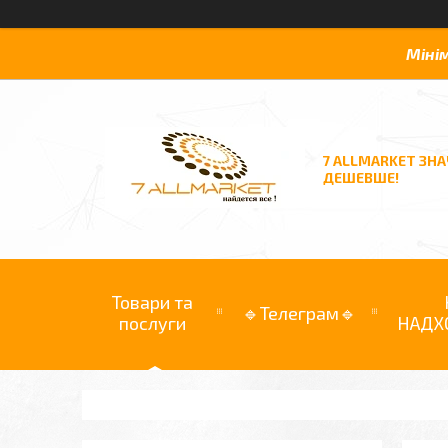
Міні
7 ALLMARKET ЗН
ДЕШЕВШЕ!
Товари та
🔹Телеграм🔹
послуги
НАДХ