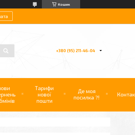
Кошик
лата
+380 (95) 211-46-04
мови
Тарифи
Де моя
ернень
нової
Контак
посилка ?!
бмінів
пошти