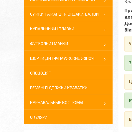
Кра
При
СУМКИ, ГАМАНЦІ, РЮКЗАКИ, ВАЛІЗИ
до
Дос
КУПАЛЬНИКИ І ПЛАВКИ
біл
ФУТБОЛКИ І МАЙКИ
У
ШОРТИ ДИТЯЧІ МУЖСКИЕ ЖІНОЧІ
З
СПЕЦОДЯГ
Ц
РЕМЕНІ ПІДТЯЖКИ КРАВАТКИ
М
КАРНАВАЛЬНЫЕ КОСТЮМЫ
ОКУЛЯРИ
Б