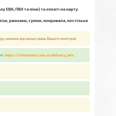
у ЕВА, ПВХ та піни) та оплаті на карту
ізи, рюкзаки, сумки, покривала, постільна
ьору залежно від налаштувань Вашого монітора!
йті
https://7allmarket.com.ua/delivery_info