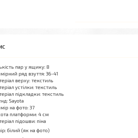
ькість пар у ящику: 8
мірний ряд взуття: 36-41
еріал верху: текстиль
еріал устілки: текстиль
еріал підкладки: текстиль
нд: Sayota
мір на фото: 37
ота платформи: 4 см
еріал підошви: піна
ір: білий (як на фото)