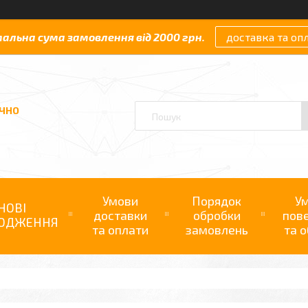
мальна сума замовлення від 2000 грн.
доставка та оп
АЧНО
Умови
Порядок
У
НОВІ
доставки
обробки
пов
ОДЖЕННЯ
та оплати
замовлень
та о