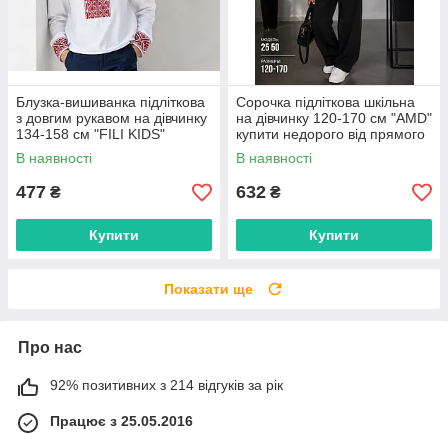
Блузка-вишиванка підліткова
Сорочка підліткова шкільна
з довгим рукавом на дівчинку
на дівчинку 120-170 см "AMD"
134-158 см "FILI KIDS"
купити недорого від прямого
недорого від прямого
постачальника
В наявності
В наявності
постачальника
477
632
₴
₴
Купити
Купити
Показати ще
Про нас
92% позитивних з 214 відгуків за рік
Працює з 25.05.2016