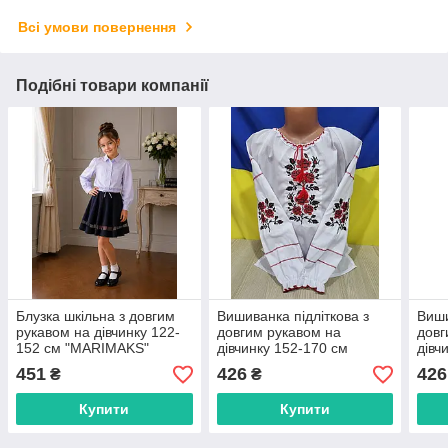
Всі умови повернення
Подібні товари компанії
Блузка шкільна з довгим
Вишиванка підліткова з
Виши
рукавом на дівчинку 122-
довгим рукавом на
довг
152 см "MARIMAKS"
дівчинку 152-170 см
дівч
купити недорого від
"VYSHYVANKA" недорого
"VY
451
426
426
₴
₴
прямого постачальника
від прямого
від 
постачальника
пост
Купити
Купити