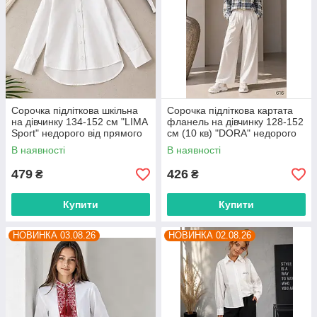
Сорочка підліткова шкільна
Сорочка підліткова картата
на дівчинку 134-152 см "LIMA
фланель на дівчинку 128-152
Sport" недорого від прямого
см (10 кв) "DORA" недорого
постачальника
від прямого постачальника
В наявності
В наявності
479
426
₴
₴
Купити
Купити
НОВИНКА 03.08.26
НОВИНКА 02.08.26