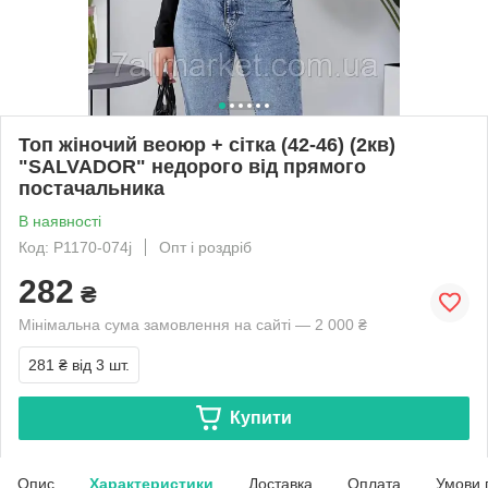
Топ жіночий веоюр + сітка (42-46) (2кв)
"SALVADOR" недорого від прямого
постачальника
В наявності
Код: P1170-074j
Опт і роздріб
282
₴
Мінімальна сума замовлення на сайті — 2 000 ₴
281 ₴
від 3 шт.
Купити
Опис
Характеристики
Доставка
Оплата
Умови 