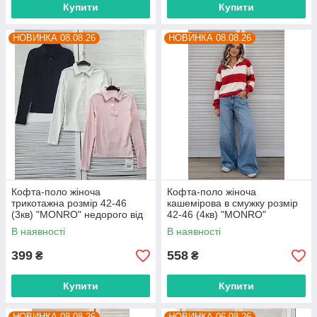
Купити
Купити
НОВИНКА 08.08.26
НОВИНКА 08.08.26
Кофта-поло жіноча
Кофта-поло жіноча
трикотажна розмір 42-46
кашемірова в смужку розмір
(3кв) "MONRO" недорого від
42-46 (4кв) "MONRO"
прямого постачальника
недорого від прямого
В наявності
В наявності
постачальника
399
558
₴
₴
Купити
Купити
НОВИНКА 08.08.26
НОВИНКА 06.08.26