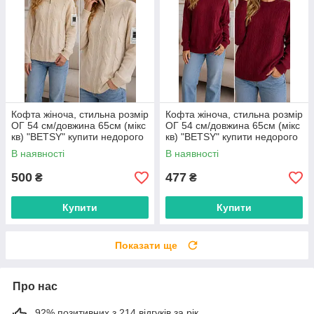
Кофта жіноча, стильна розмір
Кофта жіноча, стильна розмір
ОГ 54 см/довжина 65см (мікс
ОГ 54 см/довжина 65см (мікс
кв) "BETSY" купити недорого
кв) "BETSY" купити недорого
від прямого постачальника
від прямого постачальника
В наявності
В наявності
500
477
₴
₴
Купити
Купити
Показати ще
Про нас
92% позитивних з 214 відгуків за рік