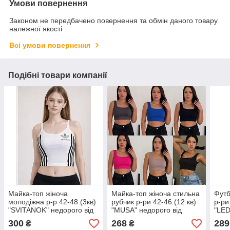
Умови повернення
Законом не передбачено повернення та обмін даного товару
належної якості
Всі умови повернення
Подібні товари компанії
Майка-топ жіноча
Майка-топ жіноча стильна
Футб
молодіжна р-р 42-48 (3кв)
рубчик р-ри 42-46 (12 кв)
р-ри
"SVITANOK" недорого від
"MUSA" недорого від
"LED
прямого постачальника
прямого постачальника
прям
300
268
289
₴
₴