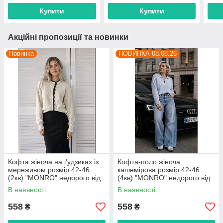
Купити
Купити
Акційні пропозиції та новинки
Новинка
НОВИНКА 08.08.26
Кофта жіноча на ґудзиках із
Кофта-поло жіноча
мереживом розмір 42-46
кашемірова розмір 42-46
(2кв) "MONRO" недорого від
(4кв) "MONRO" недорого від
прямого постачальника
прямого постачальника
В наявності
В наявності
558
558
₴
₴