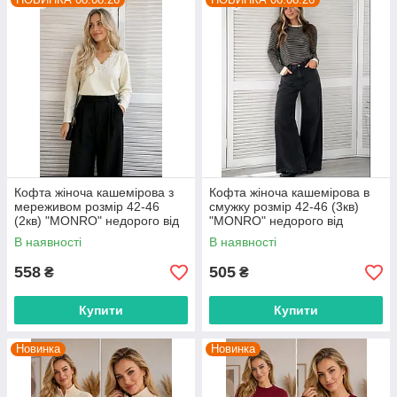
Кофта жіноча кашемірова з
Кофта жіноча кашемірова в
мереживом розмір 42-46
смужку розмір 42-46 (3кв)
(2кв) "MONRO" недорого від
"MONRO" недорого від
прямого постачальника
прямого постачальника
В наявності
В наявності
558
505
₴
₴
Купити
Купити
Новинка
Новинка