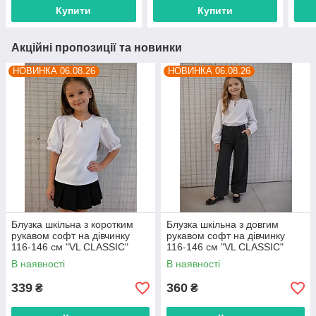
постачальника
пост
Купити
Купити
Акційні пропозиції та новинки
НОВИНКА 06.08.26
НОВИНКА 06.08.26
Блузка шкільна з коротким
Блузка шкільна з довгим
рукавом софт на дівчинку
рукавом софт на дівчинку
116-146 см "VL CLASSIC"
116-146 см "VL CLASSIC"
недорого від прямого
недорого від прямого
В наявності
В наявності
постачальника
постачальника
339
360
₴
₴