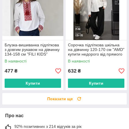
Блузка-вишиванка підліткова
Сорочка підліткова шкільна
з довгим рукавом на дівчинку
на дівчинку 120-170 см "AMD"
134-158 см "FILI KIDS"
купити недорого від прямого
недорого від прямого
постачальника
В наявності
В наявності
постачальника
477
632
₴
₴
Купити
Купити
Показати ще
Про нас
92% позитивних з 214 відгуків за рік