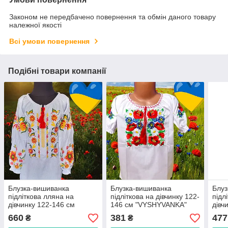
Законом не передбачено повернення та обмін даного товару
належної якості
Всі умови повернення
Подібні товари компанії
Блузка-вишиванка
Блузка-вишиванка
Блуз
підліткова лляна на
підліткова на дівчинку 122-
підл
дівчинку 122-146 см
146 см "VYSHYVANKA"
дівч
"VYSHYVANKA"
недорого від прямого
"VY
660
381
477
₴
₴
недорогого від прямого
постачальника
від 