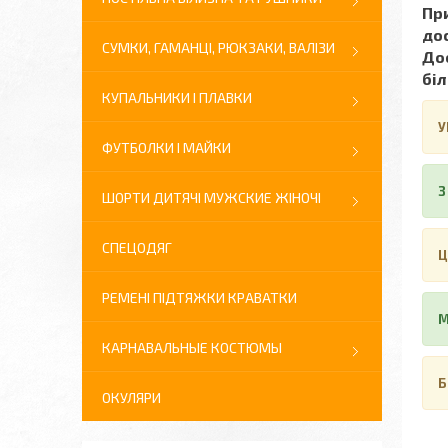
При
до
СУМКИ, ГАМАНЦІ, РЮКЗАКИ, ВАЛІЗИ
Дос
біл
КУПАЛЬНИКИ І ПЛАВКИ
У
ФУТБОЛКИ І МАЙКИ
З
ШОРТИ ДИТЯЧІ МУЖСКИЕ ЖІНОЧІ
СПЕЦОДЯГ
Ц
РЕМЕНІ ПІДТЯЖКИ КРАВАТКИ
М
КАРНАВАЛЬНЫЕ КОСТЮМЫ
Б
ОКУЛЯРИ