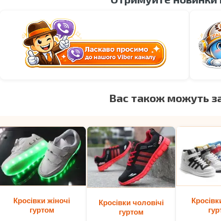
Вас також можуть з
Кросівки жіночі
Кросівк
Кросівки чоловічі
гуртом
гур
гуртом