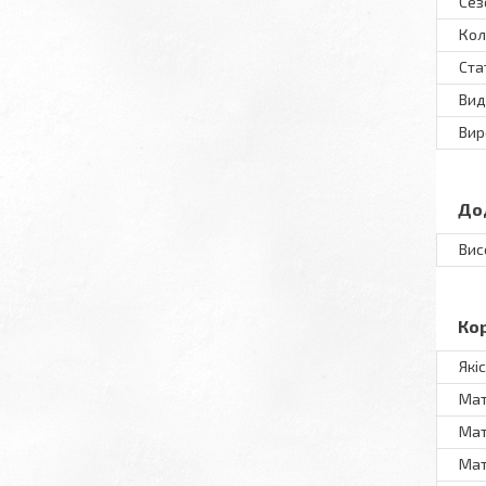
Сез
Кол
Ста
Вид
Вир
До
Вис
Ко
Які
Мат
Мат
Мат