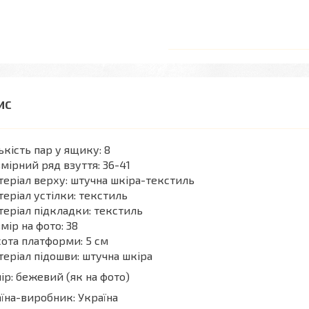
ькість пар у ящику: 8
мірний ряд взуття: 36-41
еріал верху: штучна шкіра-текстиль
еріал устілки: текстиль
еріал підкладки: текстиль
мір на фото: 38
ота платформи: 5 см
еріал підошви: штучна шкіра
ір: бежевий (як на фото)
їна-виробник: Україна