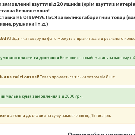
 замовленні взуття від 20 ящиків (крім взуття з матеріал
ставка безкоштовно!
тавка НЕ ​​ОПЛАЧУЄТЬСЯ за великогабаритний товар (вал
изна, рушники і т.д.)
ВАГА!
Відтінки товару на фото можуть відрізнятись від реального кол
 умовою оплати та доставки
Ви можете ознайомитись на нашому са
іни на сайті оптові!
Товар продається тільки оптом від 8 шт.
інімальна сума замовлення
від 2000 грн.
езкоштовна доставка
на суму замовлення від 15 тис. грн.
Отримуйте новинки