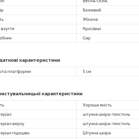
он
Весна/Осінь
ір
Бежевий
ть
Жіноча
 взуття
Кросівки
обник
Gap
даткові характеристики
ота платформи
5 см
ристувальницькі характеристики
сть
Хороша якість
еріал
штучна шкіра-текстиль
еріал верху
штучна шкіра-текстиль
еріал підошви
Штучна шкіра