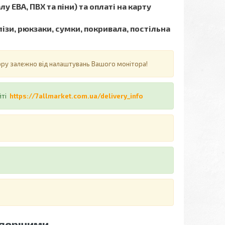
у ЕВА, ПВХ та піни) та оплаті на карту
ізи, рюкзаки, сумки, покривала, постільна
ьору залежно від налаштувань Вашого монітора!
йті
https://7allmarket.com.ua/delivery_info
 першими