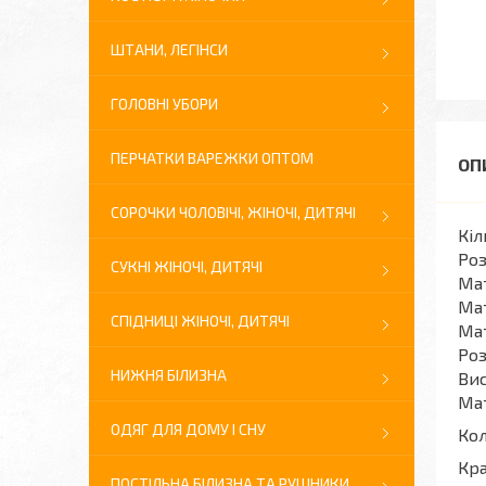
ШТАНИ, ЛЕГІНСИ
ГОЛОВНІ УБОРИ
ПЕРЧАТКИ ВАРЕЖКИ ОПТОМ
СОРОЧКИ ЧОЛОВІЧІ, ЖІНОЧІ, ДИТЯЧІ
Кіл
Роз
СУКНІ ЖІНОЧІ, ДИТЯЧІ
Мат
Мат
СПІДНИЦІ ЖІНОЧІ, ДИТЯЧІ
Мат
Роз
НИЖНЯ БІЛИЗНА
Вис
Мат
ОДЯГ ДЛЯ ДОМУ І СНУ
Кол
Кра
ПОСТІЛЬНА БІЛИЗНА ТА РУШНИКИ