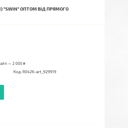
41) "SWIN" ОПТОМ ВІД ПРЯМОГО
айті — 2 000 ₴
Код:
R0426-art_929919