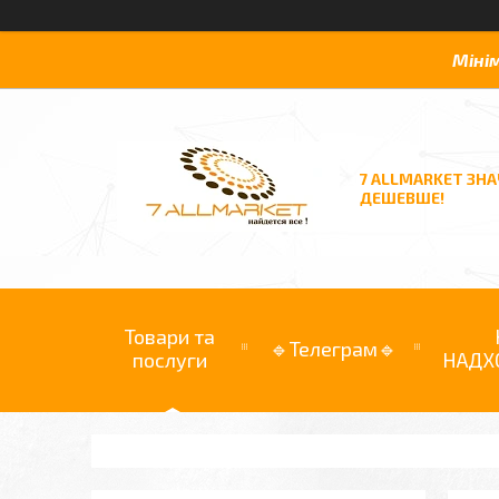
Міні
7 ALLMARKET ЗН
ДЕШЕВШЕ!
Товари та
🔹Телеграм🔹
послуги
НАДХ