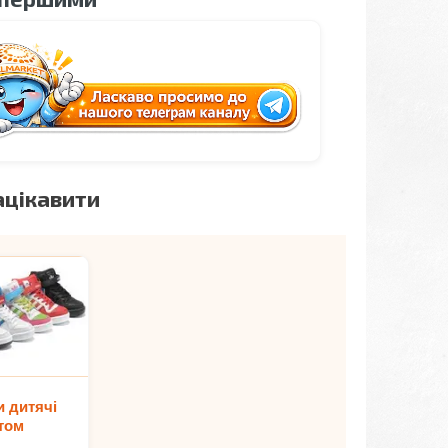
ацікавити
и дитячі
том