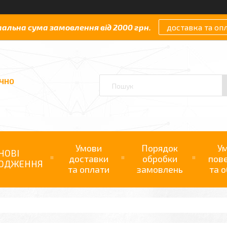
мальна сума замовлення від 2000 грн.
доставка та оп
АЧНО
Умови
Порядок
У
НОВІ
доставки
обробки
пов
ОДЖЕННЯ
та оплати
замовлень
та о