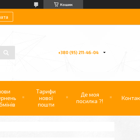
Кошик
лата
+380 (95) 211-46-04
мови
Тарифи
Де моя
ернень
нової
Контак
посилка ?!
бмінів
пошти