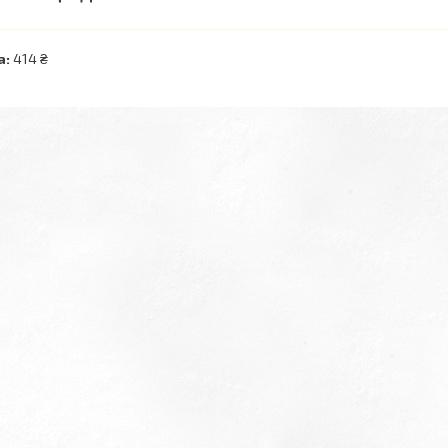
а:
414 ₴