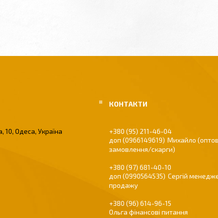
, 10, Одеса, Україна
+380 (95) 211-46-04
0966149619
Михайло (оптов
замовлення/скарги)
+380 (97) 681-40-10
0990564535
Сергій менедже
продажу
+380 (96) 614-96-15
Ольга фінансові питання