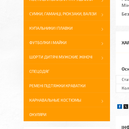
Мін
Без
СУМКИ, ГАМАНЦІ, РЮКЗАКИ, ВАЛІЗИ
КУПАЛЬНИКИ І ПЛАВКИ
ХА
ФУТБОЛКИ І МАЙКИ
ШОРТИ ДИТЯЧІ МУЖСКИЕ ЖІНОЧІ
Ос
СПЕЦОДЯГ
Ста
РЕМЕНІ ПІДТЯЖКИ КРАВАТКИ
Кол
КАРНАВАЛЬНЫЕ КОСТЮМЫ
ОКУЛЯРИ
ІН