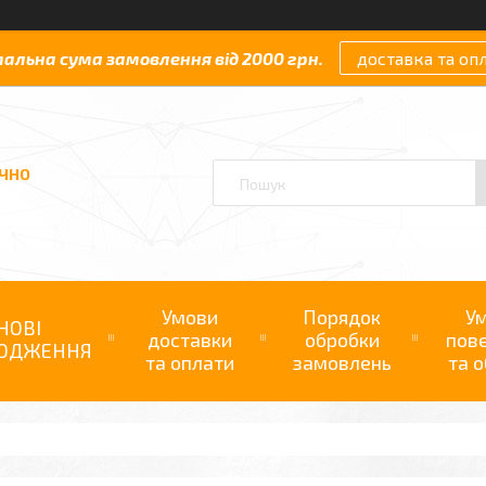
мальна сума замовлення від 2000 грн.
доставка та оп
АЧНО
Умови
Порядок
У
НОВІ
доставки
обробки
пов
ОДЖЕННЯ
та оплати
замовлень
та о