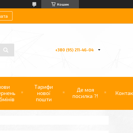
Кошик
лата
+380 (95) 211-46-04
мови
Тарифи
Де моя
ернень
нової
Контак
посилка ?!
бмінів
пошти