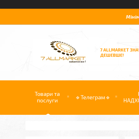
Міні
7 ALLMARKET ЗН
ДЕШЕВШЕ!
Товари та
🔹Телеграм🔹
послуги
НАДХ