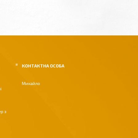
Михайло
і
р з