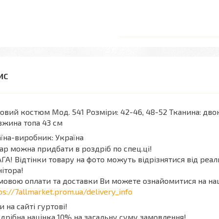
овий костюм Мод. 541 Розміри: 42-46, 48-52 Тканина: дв
жина топа 43 см
їна-виробник: Україна
ар можна придбати в роздріб по спец.ці!
ГА! Відтінки товару на фото можуть відрізнятися від реа
ітора!
мовою оплати та доставки Ви можете ознайомитися на на
ps://7allmarket.prom.ua/delivery_info
и на сайті гуртові!
дрібна націнка 10% на загальну суму замовлення!