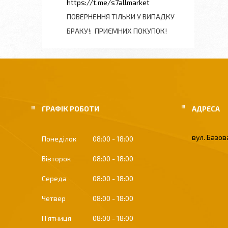
https://t.me/s7allmarket
ПОВЕРНЕННЯ ТІЛЬКИ У ВИПАДКУ
БРАКУ!
ПРИЄМНИХ ПОКУПОК!
ГРАФІК РОБОТИ
вул. Базова
Понеділок
08:00
18:00
Вівторок
08:00
18:00
Середа
08:00
18:00
Четвер
08:00
18:00
Пʼятниця
08:00
18:00