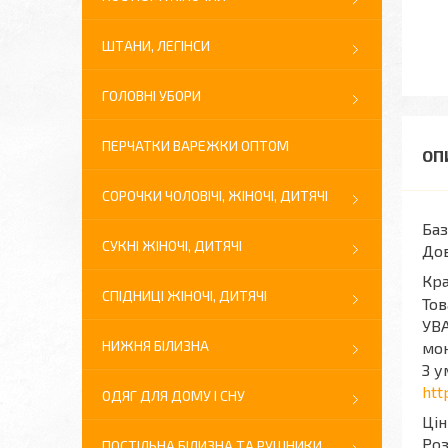
ШТАНИ, ЛЕГІНСИ
ГОЛОВНІ УБОРИ
ПЕРЧАТКИ ВАРЕЖКИ ОПТОМ
СОРОЧКИ ЧОЛОВІЧІ, ЖІНОЧІ, ДИТЯЧІ
Баз
СУКНІ ЖІНОЧІ, ДИТЯЧІ
Дов
Кра
СПІДНИЦІ ЖІНОЧІ, ДИТЯЧІ
Тов
УВА
НИЖНЯ БІЛИЗНА
мон
З у
htt
ОДЯГ ДЛЯ ДОМУ І СНУ
Цін
Роз
ПОСТІЛЬНА БІЛИЗНА ТА РУШНИКИ