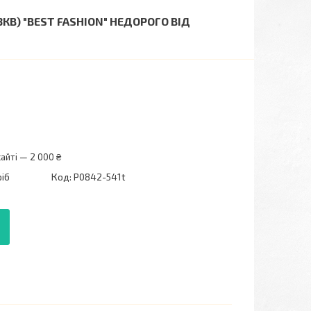
В) "BEST FASHION" НЕДОРОГО ВІД
айті — 2 000 ₴
ріб
Код:
P0842-541t