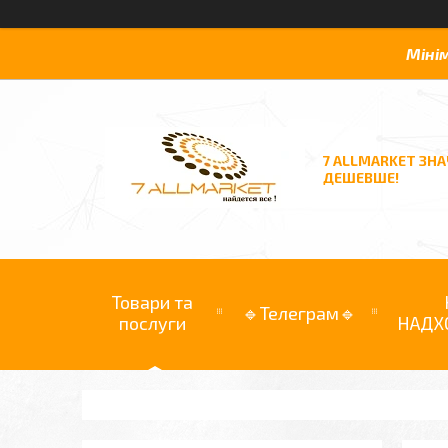
Міні
7 ALLMARKET ЗН
ДЕШЕВШЕ!
Товари та
🔹Телеграм🔹
послуги
НАДХ