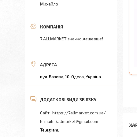
Михайло
7 ALLMARKET значно дешевше!
вул. Базова, 10, Одеса, Україна
https://7allmarket.com.ua/
7allmarket@gmail.com
ХА