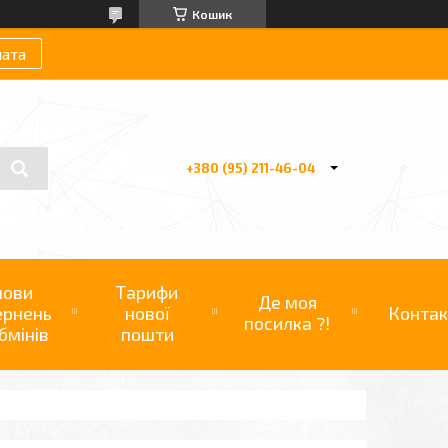
Кошик
лата
+380 (95) 211-46-04
мови
Тарифи
Де моя
ернень
нової
Контак
посилка ?!
бмінів
пошти