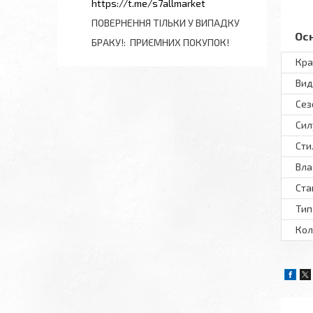
https://t.me/s7allmarket
ПОВЕРНЕННЯ ТІЛЬКИ У ВИПАДКУ
Ос
БРАКУ!
ПРИЄМНИХ ПОКУПОК!
Кра
Вид
Сез
Сил
Сти
Вла
Ста
Тип
Кол