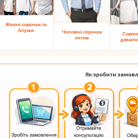
Жіночі сорочки та
блузки
Чоловічі сорочки
Сороч
оптом
дівчато
Як зробити замов