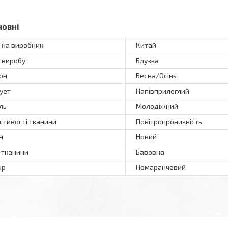
новні
їна виробник
Китай
 виробу
Блузка
он
Весна/Осінь
ует
Напівприлеглий
ль
Молодіжний
стивості тканини
Повітропроникність
н
Новий
 тканини
Бавовна
ір
Помаранчевий