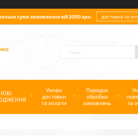
мальна сума замовлення від 2000 грн.
доставка та оп
АЧНО
Умови
Порядок
У
НОВІ
доставки
обробки
пов
ОДЖЕННЯ
та оплати
замовлень
та о