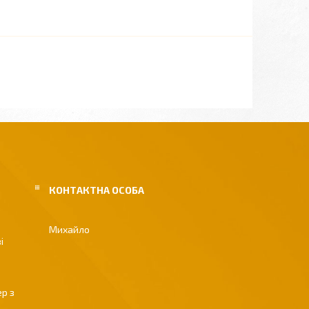
Михайло
і
р з