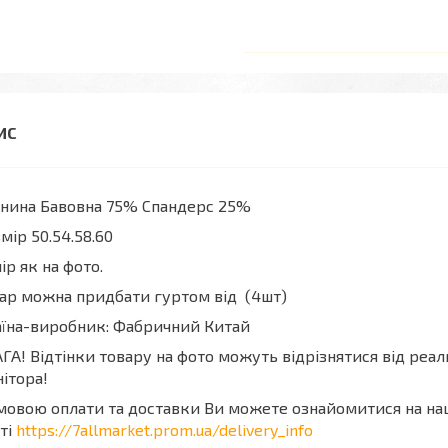
нина Бавовна 75% Спандерс 25%
змір 50.54.58.60
ір як на фото.
ар можна придбати гуртом від (4шт)
їна-виробник: Фабричний Китай
ГА! Відтінки товару на фото можуть відрізнятися від реа
ітора!
мовою оплати та доставки Ви можете ознайомитися на н
ті
https://7allmarket.prom.ua/delivery_info