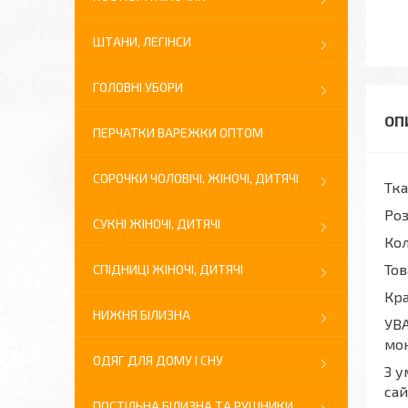
ШТАНИ, ЛЕГІНСИ
ГОЛОВНІ УБОРИ
ПЕРЧАТКИ ВАРЕЖКИ ОПТОМ
СОРОЧКИ ЧОЛОВІЧІ, ЖІНОЧІ, ДИТЯЧІ
Тка
Ро
СУКНІ ЖІНОЧІ, ДИТЯЧІ
Кол
Тов
СПІДНИЦІ ЖІНОЧІ, ДИТЯЧІ
Кра
НИЖНЯ БІЛИЗНА
УВА
мон
ОДЯГ ДЛЯ ДОМУ І СНУ
З у
сай
ПОСТІЛЬНА БІЛИЗНА ТА РУШНИКИ