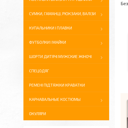
Без
СУМКИ, ГАМАНЦІ, РЮКЗАКИ, ВАЛІЗИ
КУПАЛЬНИКИ І ПЛАВКИ
ФУТБОЛКИ І МАЙКИ
ШОРТИ ДИТЯЧІ МУЖСКИЕ ЖІНОЧІ
СПЕЦОДЯГ
РЕМЕНІ ПІДТЯЖКИ КРАВАТКИ
КАРНАВАЛЬНЫЕ КОСТЮМЫ
ОКУЛЯРИ