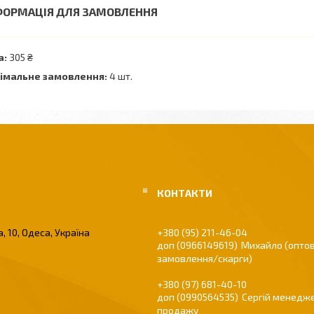
ФОРМАЦІЯ ДЛЯ ЗАМОВЛЕННЯ
а:
305 ₴
імальне замовлення:
4 шт.
, 10, Одеса, Україна
+380 (95) 211-46-04
0966149619
Михайло (оптов
замовлення/скарги)
+380 (97) 681-40-10
0990564535
Сергій менедже
продажу