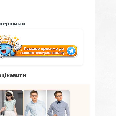
 першими
ацікавити