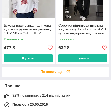
Блузка-вишиванка підліткова
Сорочка підліткова шкільна
з довгим рукавом на дівчинку
на дівчинку 120-170 см "AMD"
134-158 см "FILI KIDS"
купити недорого від прямого
недорого від прямого
постачальника
В наявності
В наявності
постачальника
477
632
₴
₴
Купити
Купити
Показати ще
Про нас
92% позитивних з 214 відгуків за рік
Працює з 25.05.2016