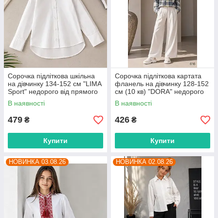
Сорочка підліткова шкільна
Сорочка підліткова картата
на дівчинку 134-152 см "LIMA
фланель на дівчинку 128-152
Sport" недорого від прямого
см (10 кв) "DORA" недорого
постачальника
від прямого постачальника
В наявності
В наявності
479
426
₴
₴
Купити
Купити
НОВИНКА 03.08.26
НОВИНКА 02.08.26