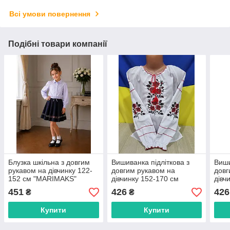
Всі умови повернення
Подібні товари компанії
Блузка шкільна з довгим
Вишиванка підліткова з
Виши
рукавом на дівчинку 122-
довгим рукавом на
довг
152 см "MARIMAKS"
дівчинку 152-170 см
дівч
купити недорого від
"VYSHYVANKA" недорого
"VY
451
426
426
₴
₴
прямого постачальника
від прямого
від 
постачальника
пост
Купити
Купити