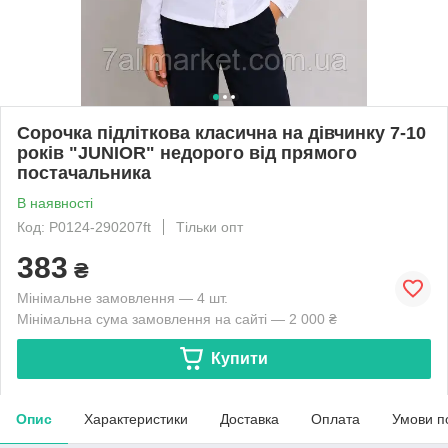
Сорочка підліткова класична на дівчинку 7-10
років "JUNIOR" недорого від прямого
постачальника
В наявності
Код: P0124-290207ft
Тільки опт
383
₴
Мінімальне замовлення — 4 шт.
Мінімальна сума замовлення на сайті — 2 000 ₴
Купити
Опис
Характеристики
Доставка
Оплата
Умови п