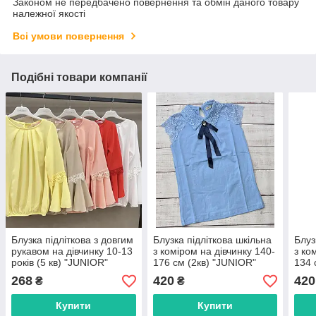
Законом не передбачено повернення та обмін даного товару
належної якості
Всі умови повернення
Подібні товари компанії
Блузка підліткова з довгим
Блузка підліткова шкільна
Блуз
рукавом на дівчинку 10-13
з коміром на дівчинку 140-
з ко
років (5 кв) "JUNIOR"
176 см (2кв) "JUNIOR"
134 
недорого від прямого
недорого від прямого
недо
268
420
420
₴
₴
постачальника
постачальника
пост
Купити
Купити