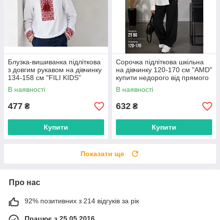
Блузка-вишиванка підліткова
Сорочка підліткова шкільна
з довгим рукавом на дівчинку
на дівчинку 120-170 см "AMD"
134-158 см "FILI KIDS"
купити недорого від прямого
недорого від прямого
постачальника
В наявності
В наявності
постачальника
477
632
₴
₴
Купити
Купити
Показати ще
Про нас
92% позитивних з 214 відгуків за рік
Працює з 25.05.2016