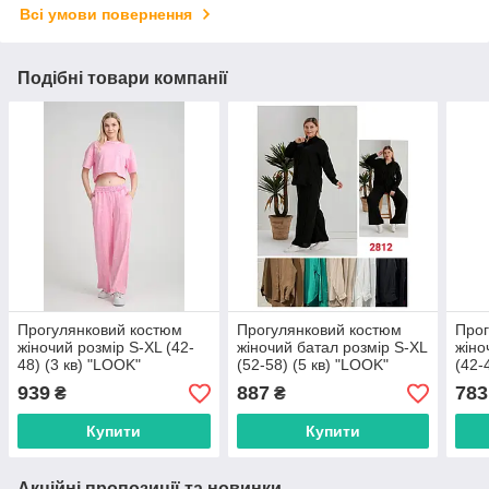
Всі умови повернення
Подібні товари компанії
Прогулянковий костюм
Прогулянковий костюм
Прог
жіночий розмір S-XL (42-
жіночий батал розмір S-XL
жіно
48) (3 кв) "LOOK"
(52-58) (5 кв) "LOOK"
(42-
недорого від прямого
недорого від прямого
недо
939
887
783
₴
₴
постачальника
постачальника
пост
Купити
Купити
Акційні пропозиції та новинки