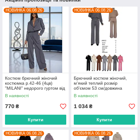
НОВИНКА 06.08.26
НОВИНКА 06.08.26
Костюм брючний жіночий
Брючний костюм жіночий,
костюмка р.42-46 (4цв)
м'який теплий розмір
"MILANI" недорого гуртом від
об'ємом 53 см/довжина
прямого постачальника
штанів 105 см (4цв) "BETSY"
В наявності
В наявності
недорого від прямого
постачальника
770
1 034
₴
₴
Купити
Купити
НОВИНКА 06.08.26
НОВИНКА 06.08.26