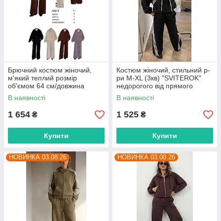
Брючний костюм жіночий,
Костюм жіночий, стильний р-
м'який теплий розмір
ри M-XL (3кв) "SVITEROK"
об'ємом 64 см/довжина
недорогого від прямого
штанів 105 см (4 кв) "BETSY"
постачальника
В наявності
В наявності
недорого від прямого
постачальника
1 654
1 525
₴
₴
Купити
Купити
НОВИНКА 03.08.26
НОВИНКА 03.08.26