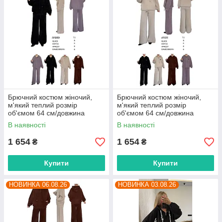
Брючний костюм жіночий,
Брючний костюм жіночий,
м'який теплий розмір
м'який теплий розмір
об'ємом 64 см/довжина
об'ємом 64 см/довжина
штанів 105 см (4 кв) "BETSY"
штанів 105 см (4 кв) "BETSY"
В наявності
В наявності
недорого від прямого
недорого від прямого
постачальника
постачальника
1 654
1 654
₴
₴
Купити
Купити
НОВИНКА 06.08.26
НОВИНКА 03.08.26