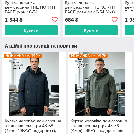
Куртка чоловіча
Куртка чоловіча
Курт
демісезонна THE NORTH
демісезонна THE NORTH
демі
FACE р-ри 46-54
FACE розміри 46-54 (4кв)
THE
"REMAIN" недорого від
"REMAIN" недорого від
(3цв
1 344
684
1 0
₴
₴
прямого постачальника
прямого постачальника
від 
пост
Купити
Купити
Акційні пропозиції та новинки
НОВИНКА 05.08.26
НОВИНКА 05.08.26
Куртка чоловіча демісезонна
Куртка чоловіча демісезонна
з капюшоном р-ри 48-58
з капюшоном р-ри 48-58
(4кол) "SKAY" недорого від
(4кол) "SKAY" недорого від