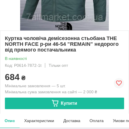
Куртка чоловіча демісезонна стьобана THE
NORTH FACE р-ри 46-54 "REMAIN" недорого
від прямого постачальника
В наявності
Код: P0614-7872-1t
Тільки опт
684
₴
Мінімальне замовлення — 5 шт.
Мінімальна сума замовлення на сайті — 2 000 ₴
Купити
Опис
Характеристики
Доставка
Оплата
Умови п