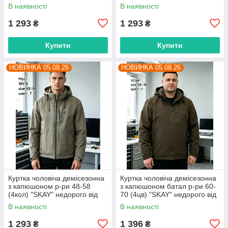
прямого постачальника
прямого постачальника
В наявності
В наявності
1 293
1 293
₴
₴
Купити
Купити
НОВИНКА 05.08.26
НОВИНКА 05.08.26
Куртка чоловіча демісезонна
Куртка чоловіча демісезонна
з капюшоном р-ри 48-58
з капюшоном батал р-ри 60-
(4кол) "SKAY" недорого від
70 (4цв) "SKAY" недорого від
прямого постачальника
прямого постачальника
В наявності
В наявності
1 293
1 396
₴
₴