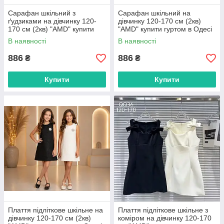
Сарафан шкільний з
Сарафан шкільний на
ґудзиками на дівчинку 120-
дівчинку 120-170 см (2кв)
170 см (2кв) "AMD" купити
"AMD" купити гуртом в Одесі
гуртом в Одесі на 7км
на 7км
В наявності
В наявності
886
886
₴
₴
Купити
Купити
Плаття підліткове шкільне на
Плаття підліткове шкільне з
дівчинку 120-170 см (2кв)
коміром на дівчинку 120-170