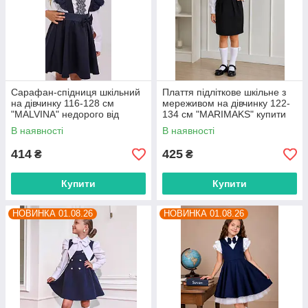
Сарафан-спідниця шкільний
Плаття підліткове шкільне з
на дівчинку 116-128 см
мереживом на дівчинку 122-
"MALVINA" недорого від
134 см "MARIMAKS" купити
прямого постачальника
гуртом в Одесі на 7км
В наявності
В наявності
414
425
₴
₴
Купити
Купити
НОВИНКА 01.08.26
НОВИНКА 01.08.26