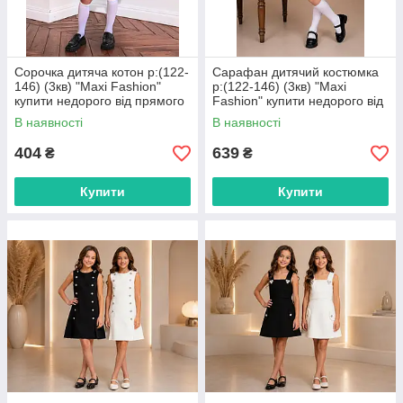
Сорочка дитяча котон р:(122-
Сарафан дитячий костюмка
146) (3кв) "Maxi Fashion"
р:(122-146) (3кв) "Maxi
купити недорого від прямого
Fashion" купити недорого від
постачальника
прямого постачальника
В наявності
В наявності
404
639
₴
₴
Купити
Купити