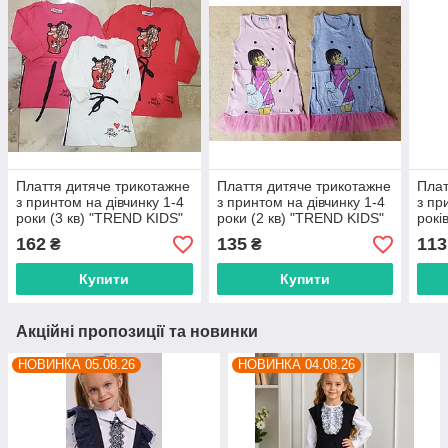
Плаття дитяче трикотажне
Плаття дитяче трикотажне
Плат
з принтом на дівчинку 1-4
з принтом на дівчинку 1-4
з пр
роки (3 кв) "TREND KIDS"
роки (2 кв) "TREND KIDS"
рокі
недорого від прямого
недорого від прямого
купи
162
135
113
₴
₴
постачальника
постачальника
7км
Купити
Купити
Акційні пропозиції та новинки
НОВИНКА 05.08.26
НОВИНКА 04.08.26