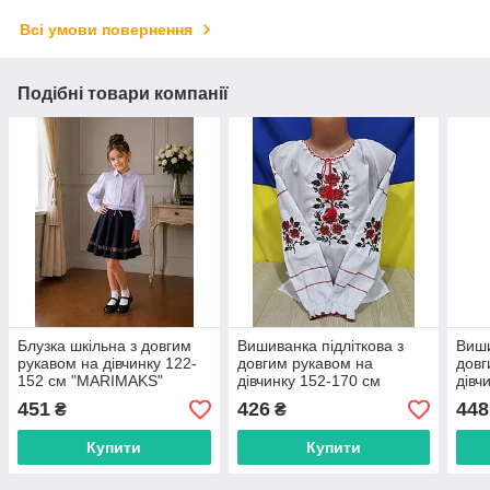
Всі умови повернення
Подібні товари компанії
Блузка шкільна з довгим
Вишиванка підліткова з
Виши
рукавом на дівчинку 122-
довгим рукавом на
довг
152 см "MARIMAKS"
дівчинку 152-170 см
дівч
купити недорого від
"VYSHYVANKA" недорого
"VY
451
426
448
₴
₴
прямого постачальника
від прямого
від 
постачальника
пост
Купити
Купити