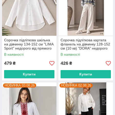
Сорочка підліткова шкільна
Сорочка підліткова картата
на дівчинку 134-152 см "LIMA
фланель на дівчинку 128-152
Sport" недорого від прямого
см (10 кв) "DORA" недорого
постачальника
від прямого постачальника
В наявності
В наявності
479
426
₴
₴
Купити
Купити
НОВИНКА 03.08.26
НОВИНКА 02.08.26