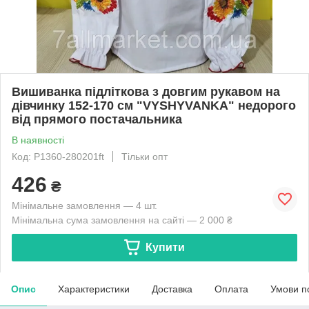
Вишиванка підліткова з довгим рукавом на
дівчинку 152-170 см "VYSHYVANKA" недорого
від прямого постачальника
В наявності
Код: P1360-280201ft
Тільки опт
426
₴
Мінімальне замовлення — 4 шт.
Мінімальна сума замовлення на сайті — 2 000 ₴
Купити
Опис
Характеристики
Доставка
Оплата
Умови п