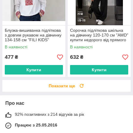
Блузка-вишиванка підліткова
Сорочка підліткова шкільна
з довгим рукавом на дівчинку
на дівчинку 120-170 см "AMD"
134-158 см "FILI KIDS"
купити недорого від прямого
недорого від прямого
постачальника
В наявності
В наявності
постачальника
477
632
₴
₴
Купити
Купити
Показати ще
Про нас
92% позитивних з 214 відгуків за рік
Працює з 25.05.2016