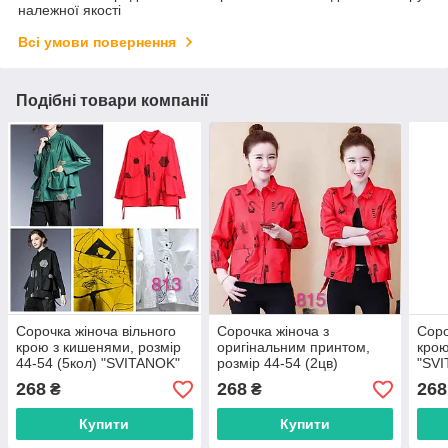
належної якості
Всі умови повернення
Подібні товари компанії
Сорочка жіноча вільного
Сорочка жіноча з
Соро
крою з кишенями, розмір
оригінальним принтом,
крою
44-54 (5кол) "SVITANOK"
розмір 44-54 (2цв)
"SVI
купити недорого від
"SVITANOK" купити
недо
268
268
268
₴
₴
прямого постачальника
недорого від прямого
пост
постачальника
Купити
Купити