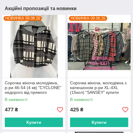
Акційні пропозиції та новинки
НОВИНКА 09.08.26
НОВИНКА 09.08.26
Сорочка жіноча молодіжна,
Сорочка жіноча, молодіжна з
р-ри 46-54 (4 кв) "CYCLONE"
капюшоном р-ри XL-4XL
недорого від прямого
(15кол) "SANSEY" купити
постачальника
недорого від прямого
В наявності
В наявності
постачальника
477
425
₴
₴
Купити
Купити