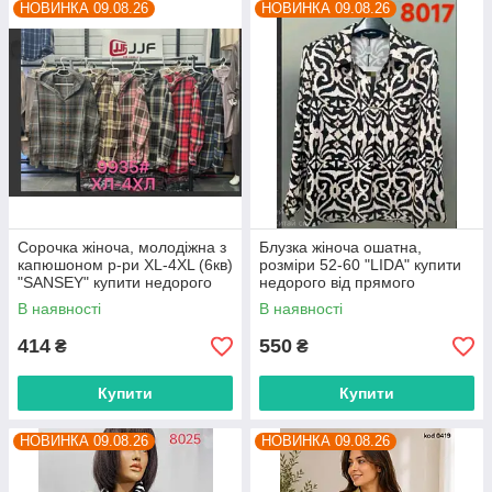
НОВИНКА 09.08.26
НОВИНКА 09.08.26
Сорочка жіноча, молодіжна з
Блузка жіноча ошатна,
капюшоном р-ри XL-4XL (6кв)
розміри 52-60 "LIDA" купити
"SANSEY" купити недорого
недорого від прямого
від прямого постачальника
постачальника
В наявності
В наявності
414
550
₴
₴
Купити
Купити
НОВИНКА 09.08.26
НОВИНКА 09.08.26