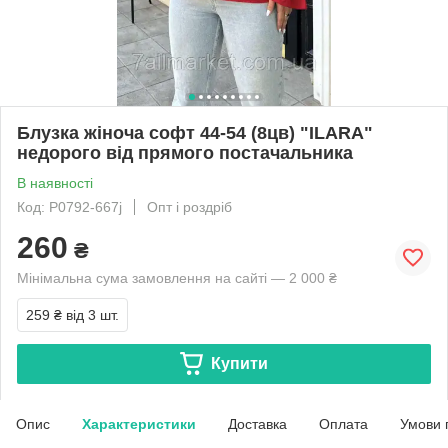
Блузка жіноча софт 44-54 (8цв) "ILARA"
недорого від прямого постачальника
В наявності
Код: P0792-667j
Опт і роздріб
260
₴
Мінімальна сума замовлення на сайті — 2 000 ₴
259 ₴
від 3 шт.
Купити
Опис
Характеристики
Доставка
Оплата
Умови 