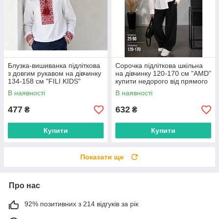
Блузка-вишиванка підліткова
Сорочка підліткова шкільна
з довгим рукавом на дівчинку
на дівчинку 120-170 см "AMD"
134-158 см "FILI KIDS"
купити недорого від прямого
недорого від прямого
постачальника
В наявності
В наявності
постачальника
477
632
₴
₴
Купити
Купити
Показати ще
Про нас
92% позитивних з 214 відгуків за рік