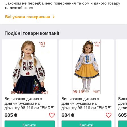
Законом не передбачено повернення та обмін даного товару
належної якості
Всі умови повернення
Подібні товари компанії
Вишиванка дитяча з
Вишиванка дитяча з
Виши
довгим рукавом на
довгим рукавом на
довг
дівчинку 98-116 см "EMRE"
дівчинку 98-116 см "EMRE"
дівч
недорого від прямого
недорого від прямого
недо
605
684
605
₴
₴
постачальника
постачальника
пост
Купити
Купити