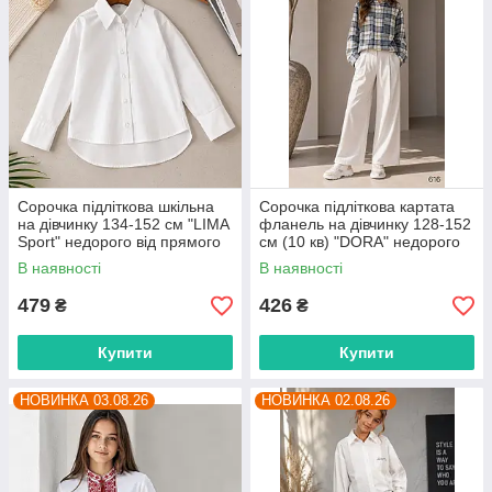
Сорочка підліткова шкільна
Сорочка підліткова картата
на дівчинку 134-152 см "LIMA
фланель на дівчинку 128-152
Sport" недорого від прямого
см (10 кв) "DORA" недорого
постачальника
від прямого постачальника
В наявності
В наявності
479
426
₴
₴
Купити
Купити
НОВИНКА 03.08.26
НОВИНКА 02.08.26