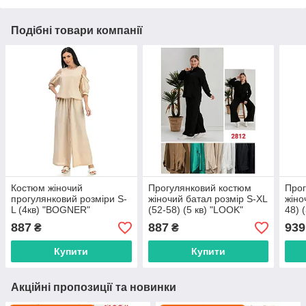
Подібні товари компанії
Костюм жіночий
Прогулянковий костюм
Прог
прогулянковий розміри S-
жіночий батал розмір S-XL
жіно
L (4кв) "BOGNER"
(52-58) (5 кв) "LOOK"
48) 
недорого від прямого
недорого від прямого
недо
887
887
939
₴
₴
постачальника
постачальника
пост
Купити
Купити
Акційні пропозиції та новинки