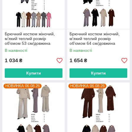
Брючний костюм жіночий,
Брючний костюм жіночий,
м'який теплий розмір
м'який теплий розмір
об'ємом 53 см/довжина
об'ємом 64 см/довжина
штанів 105 см (4цв) "BETSY"
штанів 105 см (4 кв) "BETSY"
В наявності
В наявності
недорого від прямого
недорого від прямого
постачальника
постачальника
1 034
1 654
₴
₴
Купити
Купити
НОВИНКА 06.08.26
НОВИНКА 06.08.26