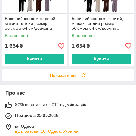
Брючний костюм жіночий,
Брючний костюм жіночий,
м'який теплий розмір
м'який теплий розмір
об'ємом 64 см/довжина
об'ємом 64 см/довжина
штанів 105 см (4 кв) "BETSY"
штанів 105 см (4 кв) "BETSY"
В наявності
В наявності
недорого від прямого
недорого від прямого
постачальника
постачальника
1 654
1 654
₴
₴
Купити
Купити
Показати ще
Про нас
92% позитивних з 214 відгуків за рік
Працює з 25.05.2016
м. Одеса
вул. Базова, 10, Одеса, Україна