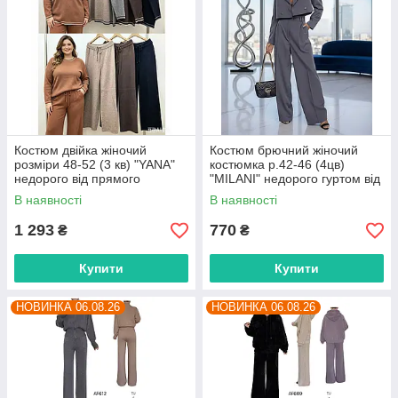
Костюм двійка жіночий
Костюм брючний жіночий
розміри 48-52 (3 кв) "YANA"
костюмка р.42-46 (4цв)
недорого від прямого
"MILANI" недорого гуртом від
постачальника
прямого постачальника
В наявності
В наявності
1 293
770
₴
₴
Купити
Купити
НОВИНКА 06.08.26
НОВИНКА 06.08.26