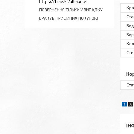
https://t.me/s7allmarket
Кра
ПОВЕРНЕННЯ ТІЛЬКИ У ВИПАДКУ
Ста
БРАКУ!
ПРИЄМНИХ ПОКУПОК!
Вид
Вир
Кол
Сти
Ко
Ста
ІН