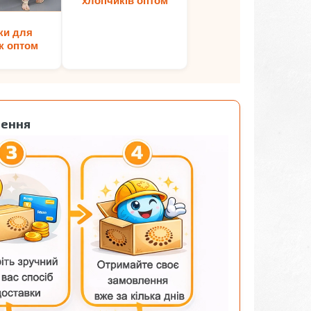
хлопчиків оптом
ки для
к оптом
лення