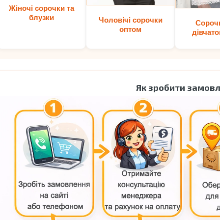
Жіночі сорочки та
блузки
Чоловічі сорочки
Сороч
оптом
дівчато
Як зробити замов