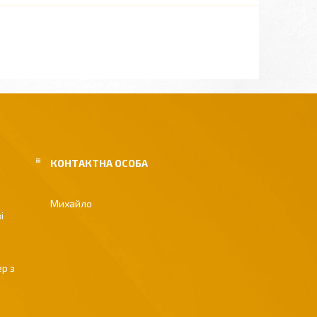
Михайло
і
р з