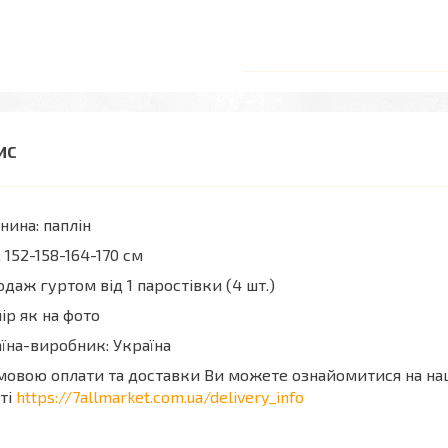
нина: паплін
; 152-158-164-170 см
даж гуртом від 1 паростівки (4 шт.)
ір як на фото
їна-виробник: Україна
мовою оплати та доставки Ви можете ознайомитися на н
ті
https://7allmarket.com.ua/delivery_info