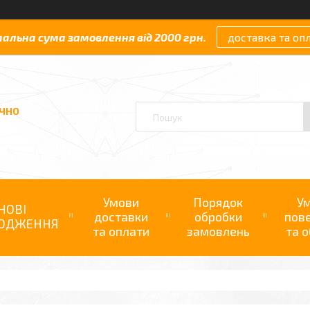
мальна сума замовлення від 2000 грн.
доставка та оп
АЧНО
Умови
Порядок
У
НОВІ
доставки
обробки
пов
ОДЖЕННЯ
та оплати
замовлень
та о