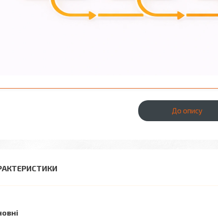
До опису
РАКТЕРИСТИКИ
новні