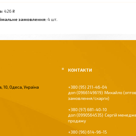
а:
426 ₴
імальне замовлення:
4 шт.
, 10, Одеса, Україна
+380 (95) 211-46-04
0966149619
Михайло (оптов
замовлення/скарги)
+380 (97) 681-40-10
0990564535
Сергій менедже
продажу
+380 (96) 614-96-15