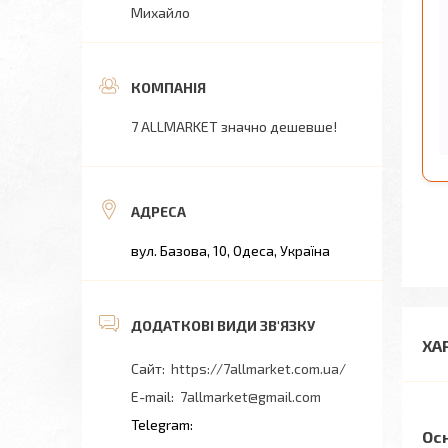
Михайло
7 ALLMARKET значно дешевше!
вул. Базова, 10, Одеса, Україна
ХА
https://7allmarket.com.ua/
7allmarket@gmail.com
Ос