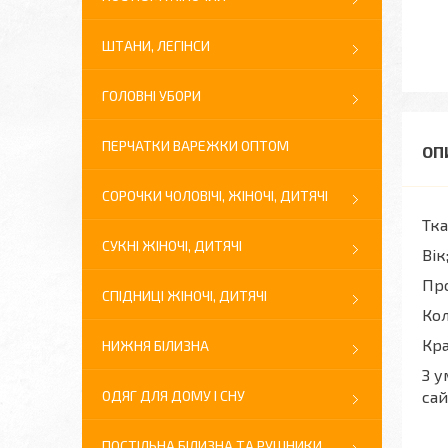
ШТАНИ, ЛЕГІНСИ
ГОЛОВНІ УБОРИ
ПЕРЧАТКИ ВАРЕЖКИ ОПТОМ
СОРОЧКИ ЧОЛОВІЧІ, ЖІНОЧІ, ДИТЯЧІ
Тка
СУКНІ ЖІНОЧІ, ДИТЯЧІ
Вік
Про
СПІДНИЦІ ЖІНОЧІ, ДИТЯЧІ
Кол
Кра
НИЖНЯ БІЛИЗНА
З у
ОДЯГ ДЛЯ ДОМУ І СНУ
сай
ПОСТІЛЬНА БІЛИЗНА ТА РУШНИКИ