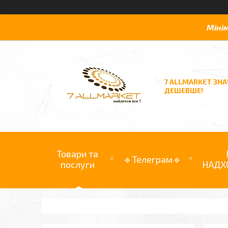
Міні
7 ALLMARKET ЗН
ДЕШЕВШЕ!
Товари та
🔹Телеграм🔹
послуги
НАДХ