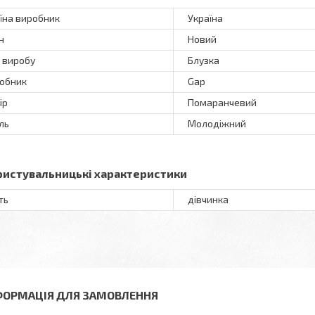
їна виробник
Україна
н
Новий
 виробу
Блузка
обник
Gap
ір
Помаранчевий
ль
Молодіжний
ристувальницькі характеристики
ть
дівчинка
ФОРМАЦІЯ ДЛЯ ЗАМОВЛЕННЯ