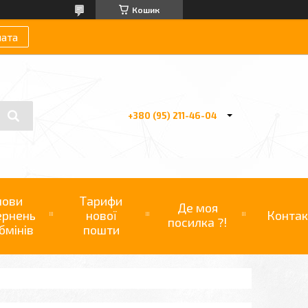
Кошик
лата
+380 (95) 211-46-04
мови
Тарифи
Де моя
ернень
нової
Контак
посилка ?!
бмінів
пошти