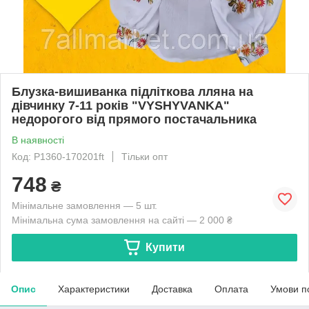
Блузка-вишиванка підліткова лляна на
дівчинку 7-11 років "VYSHYVANKA"
недорогого від прямого постачальника
В наявності
Код: P1360-170201ft
Тільки опт
748
₴
Мінімальне замовлення — 5 шт.
Мінімальна сума замовлення на сайті — 2 000 ₴
Купити
Опис
Характеристики
Доставка
Оплата
Умови п