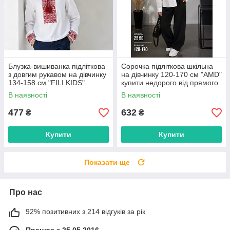
Блузка-вишиванка підліткова
Сорочка підліткова шкільна
з довгим рукавом на дівчинку
на дівчинку 120-170 см "AMD"
134-158 см "FILI KIDS"
купити недорого від прямого
недорого від прямого
постачальника
В наявності
В наявності
постачальника
477
632
₴
₴
Купити
Купити
Показати ще
Про нас
92% позитивних з 214 відгуків за рік