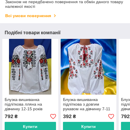
Законом не передбачено повернення та обмін даного товару
належної якості
Всі умови повернення
Подібні товари компанії
Блузка-вишиванка
Блузка-вишиванка
Блуз
підліткова лляна на
підліткова з довгим
підл
дівчинку 12-15 років
рукавом на дівчинку 7-11
дівч
"VYSHYVANKA"
років "VYSHYVANKA"
"VY
792
392
792
₴
₴
недорогого від прямого
недорогого від прямого
недо
постачальника
постачальника
пост
Купити
Купити