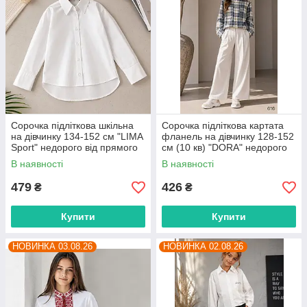
Сорочка підліткова шкільна
Сорочка підліткова картата
на дівчинку 134-152 см "LIMA
фланель на дівчинку 128-152
Sport" недорого від прямого
см (10 кв) "DORA" недорого
постачальника
від прямого постачальника
В наявності
В наявності
479
426
₴
₴
Купити
Купити
НОВИНКА 03.08.26
НОВИНКА 02.08.26