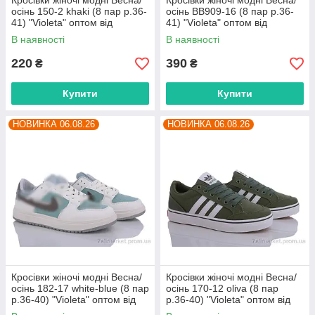
Кросівки жіночі модні Весна/
Кросівки жіночі модні Весна/
осінь 150-2 khaki (8 пар р.36-
осінь BB909-16 (8 пар р.36-
41) "Violeta" оптом від
41) "Violeta" оптом від
прямого постачальника
прямого постачальника
В наявності
В наявності
220
390
₴
₴
Купити
Купити
НОВИНКА 06.08.26
НОВИНКА 06.08.26
Кросівки жіночі модні Весна/
Кросівки жіночі модні Весна/
осінь 182-17 white-blue (8 пар
осінь 170-12 oliva (8 пар
р.36-40) "Violeta" оптом від
р.36-40) "Violeta" оптом від
прямого постачальника
прямого постачальника