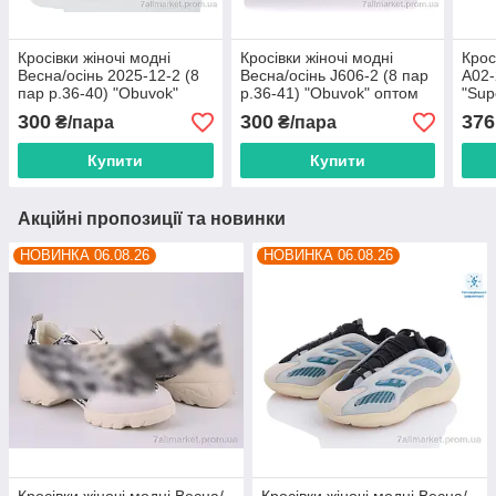
Кросівки жіночі модні
Кросівки жіночі модні
Крос
Весна/осінь 2025-12-2 (8
Весна/осінь J606-2 (8 пар
A02-
пар р.36-40) "Obuvok"
р.36-41) "Obuvok" оптом
"Sup
оптом від прямого
від прямого
прям
300
300
376
₴/пара
₴/пара
постачальника
постачальника
Купити
Купити
Акційні пропозиції та новинки
НОВИНКА 06.08.26
НОВИНКА 06.08.26