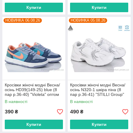
Купити
Купити
НОВИНКА 06.08.26
НОВИНКА 05.08.26
Кросівки жіночі модні Весна/
Кросівки жіночі модні Весна/
осінь HD39(149-25) blue (8
осінь N320-1 шкіра піна (8
пар р.36-40) "Violeta" оптом
пар р.36-41) "STILLI Group"
від прямого постачальника
оптом від прямого
В наявності
В наявності
постачальника
390
490
₴
₴
Купити
Купити