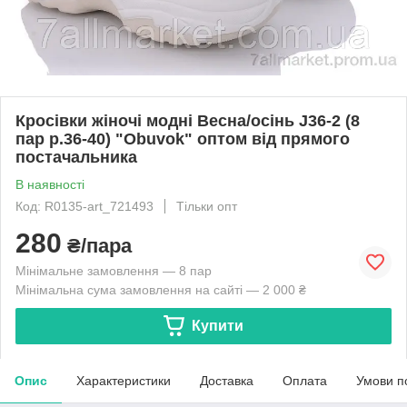
Кросівки жіночі модні Весна/осінь J36-2 (8
пар р.36-40) "Obuvok" оптом від прямого
постачальника
В наявності
Код: R0135-art_721493
Тільки опт
280
₴/пара
Мінімальне замовлення — 8 пар
Мінімальна сума замовлення на сайті — 2 000 ₴
Купити
Опис
Характеристики
Доставка
Оплата
Умови п