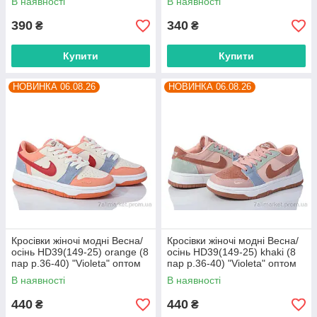
В наявності
В наявності
390
340
₴
₴
Купити
Купити
НОВИНКА 06.08.26
НОВИНКА 06.08.26
Кросівки жіночі модні Весна/
Кросівки жіночі модні Весна/
осінь HD39(149-25) orange (8
осінь HD39(149-25) khaki (8
пар р.36-40) "Violeta" оптом
пар р.36-40) "Violeta" оптом
від прямого постачальника
від прямого постачальника
В наявності
В наявності
440
440
₴
₴