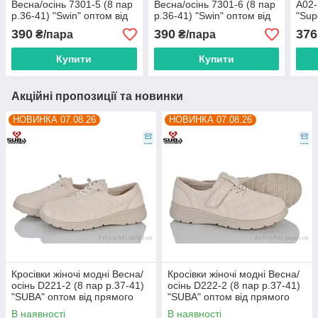
Весна/осінь 7301-5 (8 пар
Весна/осінь 7301-6 (8 пар
A02-
р.36-41) "Swin" оптом від
р.36-41) "Swin" оптом від
"Sup
прямого постачальника
прямого постачальника
прям
390
390
376
₴/пара
₴/пара
Купити
Купити
Акційні пропозиції та новинки
НОВИНКА 07.08.26
НОВИНКА 07.08.26
Кросівки жіночі модні Весна/
Кросівки жіночі модні Весна/
осінь D221-2 (8 пар р.37-41)
осінь D222-2 (8 пар р.37-41)
"SUBA" оптом від прямого
"SUBA" оптом від прямого
постачальника
постачальника
В наявності
В наявності