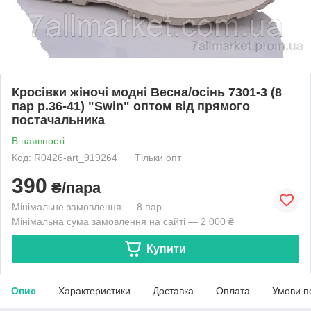
Кросівки жіночі модні Весна/осінь 7301-3 (8
пар р.36-41) "Swin" оптом від прямого
постачальника
В наявності
Код: R0426-art_919264
Тільки опт
390
₴/пара
Мінімальне замовлення — 8 пар
Мінімальна сума замовлення на сайті — 2 000 ₴
Купити
Опис
Характеристики
Доставка
Оплата
Умови п