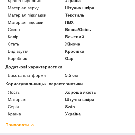
Країна виробник
Україна
Матеріал верху
Штучна шкіра
Матеріал підкладки
Текстиль
Матеріал підошви
ПВХ
Сезон
Весна/Осінь
Колір
Бежевий
Стать
Жіноча
Вид взуття
Кросівки
Виробник
Gap
Додаткові характеристики
Висота платформи
5.5 см
Користувальницькі характеристики
Якість
Хороша якість
Матеріал
Штучна шкіра
Серія
Swin
Країна
Україна
Приховати