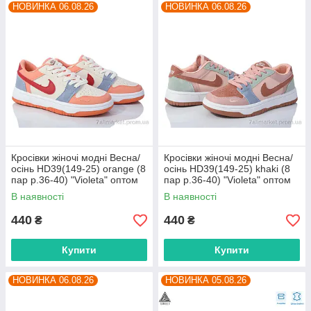
НОВИНКА 06.08.26
НОВИНКА 06.08.26
Кросівки жіночі модні Весна/
Кросівки жіночі модні Весна/
осінь HD39(149-25) orange (8
осінь HD39(149-25) khaki (8
пар р.36-40) "Violeta" оптом
пар р.36-40) "Violeta" оптом
від прямого постачальника
від прямого постачальника
В наявності
В наявності
440
440
₴
₴
Купити
Купити
НОВИНКА 06.08.26
НОВИНКА 05.08.26