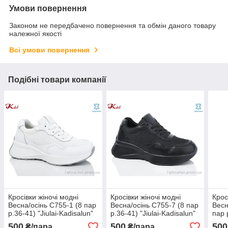
Умови повернення
Законом не передбачено повернення та обмін даного товару
належної якості
Всі умови повернення
Подібні товари компанії
Кросівки жіночі модні
Кросівки жіночі модні
Крос
Весна/осінь C755-1 (8 пар
Весна/осінь C755-7 (8 пар
Весн
р.36-41) "Jiulai-Kadisalun"
р.36-41) "Jiulai-Kadisalun"
пар р
оптом від прямого
оптом від прямого
Kadi
500
500
500
₴/пара
₴/пара