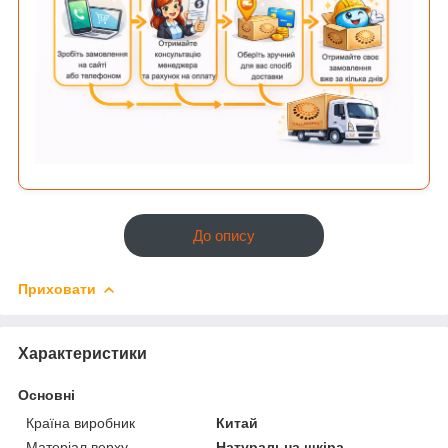
До опису
Приховати
Характеристики
Основні
Країна виробник
Китай
Матеріал верху
Натуральна шкіра