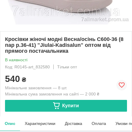
Кросівки жіночі модні Весна/осінь C600-36 (8
пар р.36-41) "Jiulai-Kadisalun" оптом від
прямого постачальника
В наявності
Код: R0145-art_832580
Тільки опт
540
₴
Мінімальне замовлення — 8 шт.
Мінімальна сума замовлення на сайті — 2 000 ₴
Купити
Опис
Характеристики
Доставка
Оплата
Умови п