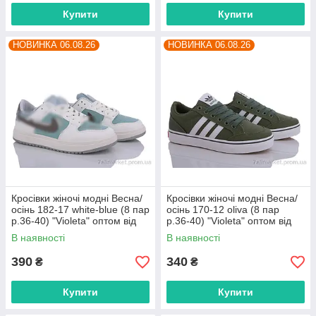
Купити
Купити
НОВИНКА 06.08.26
НОВИНКА 06.08.26
Кросівки жіночі модні Весна/
Кросівки жіночі модні Весна/
осінь 182-17 white-blue (8 пар
осінь 170-12 oliva (8 пар
р.36-40) "Violeta" оптом від
р.36-40) "Violeta" оптом від
прямого постачальника
прямого постачальника
В наявності
В наявності
390
340
₴
₴
Купити
Купити