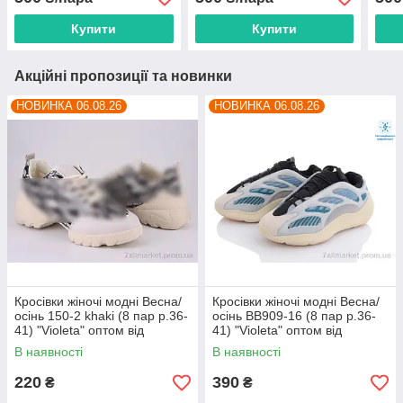
постачальника
постачальника
прям
Купити
Купити
Акційні пропозиції та новинки
НОВИНКА 06.08.26
НОВИНКА 06.08.26
Кросівки жіночі модні Весна/
Кросівки жіночі модні Весна/
осінь 150-2 khaki (8 пар р.36-
осінь BB909-16 (8 пар р.36-
41) "Violeta" оптом від
41) "Violeta" оптом від
прямого постачальника
прямого постачальника
В наявності
В наявності
220
390
₴
₴