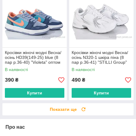
Кросівки жіночі модні Весна/
Кросівки жіночі модні Весна/
осінь HD39(149-25) blue (8
осінь N320-1 шкіра піна (8
пар р.36-40) "Violeta" оптом
пар р.36-41) "STILLI Group"
від прямого постачальника
оптом від прямого
В наявності
В наявності
постачальника
390
490
₴
₴
Купити
Купити
Показати ще
Про нас