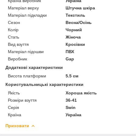
Країна виробник
Україна
Матеріал верху
Штучна шкіра
Матеріал підкладки
Текстиль
Сезон
Весна/Осінь
Колір
Чорний
Стать
Жіноча
Вид взуття
Кросівки
Матеріал підошви
ПВХ
Виробник
Gap
Додаткові характеристики
Висота платформи
5.5 см
Користувальницькі характеристики
Якість
Хороша якість
Розміри взуття
36-41
Серія
Swin
Країна
Україна
Приховати