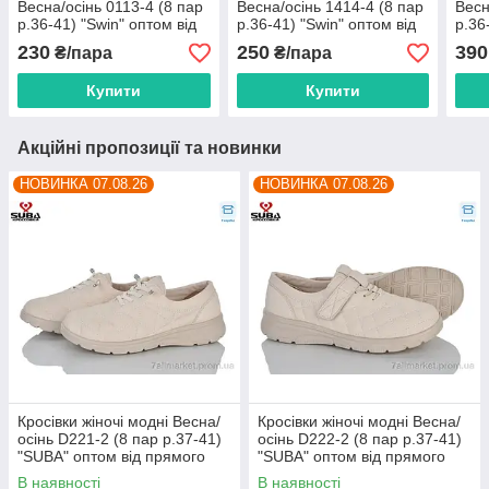
Весна/осінь 0113-4 (8 пар
Весна/осінь 1414-4 (8 пар
Весн
р.36-41) "Swin" оптом від
р.36-41) "Swin" оптом від
р.36
прямого постачальника
прямого постачальника
прям
230
250
390
₴/пара
₴/пара
Купити
Купити
Акційні пропозиції та новинки
НОВИНКА 07.08.26
НОВИНКА 07.08.26
Кросівки жіночі модні Весна/
Кросівки жіночі модні Весна/
осінь D221-2 (8 пар р.37-41)
осінь D222-2 (8 пар р.37-41)
"SUBA" оптом від прямого
"SUBA" оптом від прямого
постачальника
постачальника
В наявності
В наявності