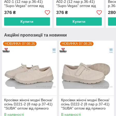
A02-1 (12 пар р.36-41)
A02-2 (12 пар р.36-41)
Весн
"Supo-Vegas" оптом від
"Supo-Vegas" оптом від
р.36
прямого постачальника
прямого постачальника
прям
376
376
280
₴
₴
Купити
Купити
Акційні пропозиції та новинки
НОВИНКА 07.08.26
НОВИНКА 07.08.26
Кросівки жіночі модні Весна/
Кросівки жіночі модні Весна/
осінь D221-2 (8 пар р.37-41)
осінь D222-2 (8 пар р.37-41)
"SUBA" оптом від прямого
"SUBA" оптом від прямого
постачальника
постачальника
В наявності
В наявності