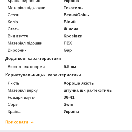
Країна виробник
Україна
Матеріал підкладки
Текстиль
Сезон
Весна/Осінь
Колір
Білий
Стать
Жіноча
Вид взуття
Кросівки
Матеріал підошви
ПВХ
Виробник
Gap
Додаткові характеристики
Висота платформи
5.5 см
Користувальницькі характеристики
Якість
Хороша якість
Матеріал верху
штучна шкіра-текстиль
Розміри взуття
36-41
Серія
Swin
Країна
Україна
Приховати