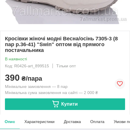
Кросівки жіночі модні Весна/осінь 7305-3 (8
пар р.36-41) "Swin" оптом від прямого
постачальника
В наявності
Код: R0426-art_899515
Тільки опт
390
₴/пара
Мінімальне замовлення — 8 пар
Мінімальна сума замовлення на сайті — 2 000 ₴
Купити
Опис
Характеристики
Доставка
Оплата
Умови п