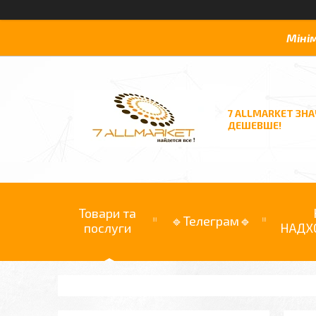
Міні
7 ALLMARKET ЗН
ДЕШЕВШЕ!
Товари та
🔹Телеграм🔹
послуги
НАДХ