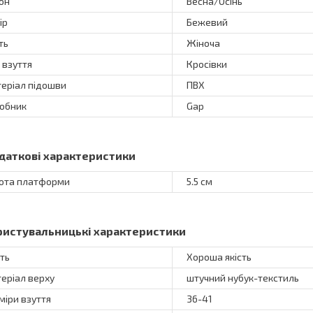
он
Весна/Осінь
ір
Бежевий
ть
Жіноча
 взуття
Кросівки
еріал підошви
ПВХ
обник
Gap
даткові характеристики
ота платформи
5.5 см
ристувальницькі характеристики
сть
Хороша якість
еріал верху
штучний нубук-текстиль
міри взуття
36-41