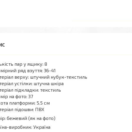
ькість пар у ящику: 8
мірний ряд взуття: 36-41
еріал верху: штучний нубук-текстиль
еріал устілки: штучна шкіра
еріал підкладки: текстиль
мір на фото: 37
ота платформи: 5.5 см
еріал підошви: ПВХ
ір: бежевий (як на фото)
їна-виробник: Україна