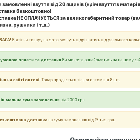
 замовленні взуття від 20 ящиків (крім взуття з матеріал
ставка безкоштовно!
тавка НЕ ​​ОПЛАЧУЄТЬСЯ за великогабаритний товар (вал
изна, рушники і т.д.)
ВАГА!
Відтінки товару на фото можуть відрізнятись від реального кол
 умовою оплати та доставки
Ви можете ознайомитись на нашому са
іни на сайті оптові!
Товар продається тільки оптом від 8 шт.
інімальна сума замовлення
від 2000 грн.
езкоштовна доставка
на суму замовлення від 15 тис. грн.
Отримуйте новинки