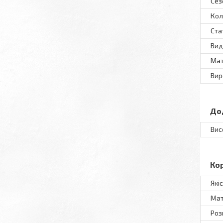
Сез
Кол
Ста
Вид
Мат
Вир
До
Вис
Ко
Які
Мат
Роз