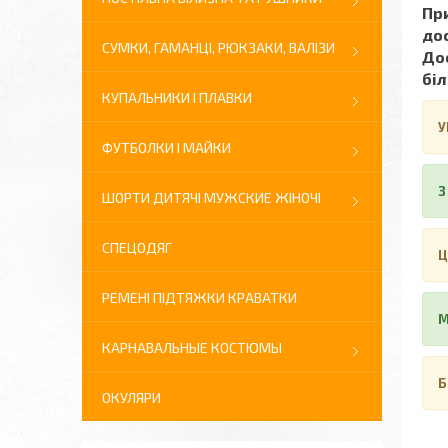
При
до
СУМКИ, ГАМАНЦІ, РЮКЗАКИ, ВАЛІЗИ
Дос
біл
КУПАЛЬНИКИ І ПЛАВКИ
У
ФУТБОЛКИ І МАЙКИ
З
ШОРТИ ДИТЯЧІ МУЖСКИЕ ЖІНОЧІ
СПЕЦОДЯГ
Ц
РЕМЕНІ ПІДТЯЖКИ КРАВАТКИ
М
КАРНАВАЛЬНЫЕ КОСТЮМЫ
Б
ОКУЛЯРИ