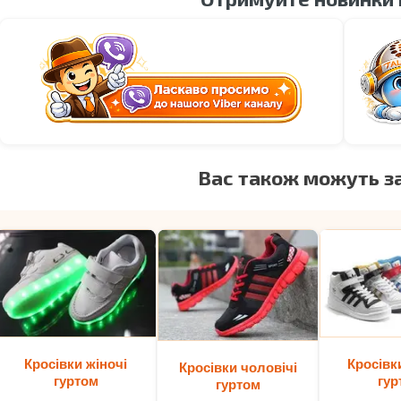
Вас також можуть з
Кросівки жіночі
Кросівк
Кросівки чоловічі
гуртом
гур
гуртом