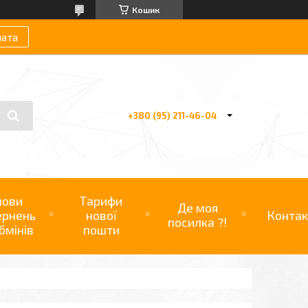
Кошик
лата
+380 (95) 211-46-04
мови
Тарифи
Де моя
ернень
нової
Контак
посилка ?!
бмінів
пошти