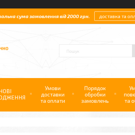
мальна сума замовлення від 2000 грн.
доставка та оп
АЧНО
Умови
Порядок
У
НОВІ
доставки
обробки
пов
ОДЖЕННЯ
та оплати
замовлень
та о