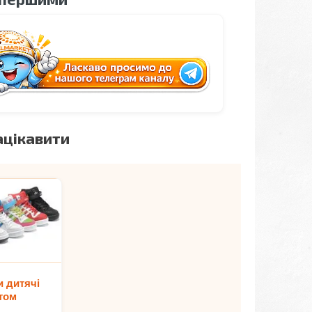
ацікавити
и дитячі
том