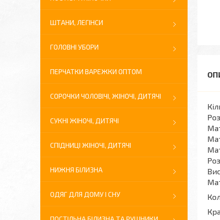
ШТАНИ, ЛЕГІНСИ
ГОЛОВНІ УБОРИ
ПЕРЧАТКИ ВАРЕЖКИ ОПТОМ
СОРОЧКИ ЧОЛОВІЧІ, ЖІНОЧІ, ДИТЯЧІ
Кіл
Роз
СУКНІ ЖІНОЧІ, ДИТЯЧІ
Мат
Мат
СПІДНИЦІ ЖІНОЧІ, ДИТЯЧІ
Мат
Роз
НИЖНЯ БІЛИЗНА
Вис
Мат
ОДЯГ ДЛЯ ДОМУ І СНУ
Кол
Кра
ПОСТІЛЬНА БІЛИЗНА ТА РУШНИКИ