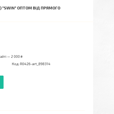
1) "SWIN" ОПТОМ ВІД ПРЯМОГО
айті — 2 000 ₴
Код:
R0426-art_898314