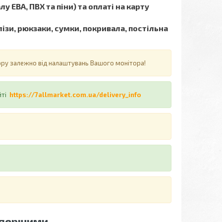
у ЕВА, ПВХ та піни) та оплаті на карту
ізи, рюкзаки, сумки, покривала, постільна
ьору залежно від налаштувань Вашого монітора!
йті
https://7allmarket.com.ua/delivery_info
 першими