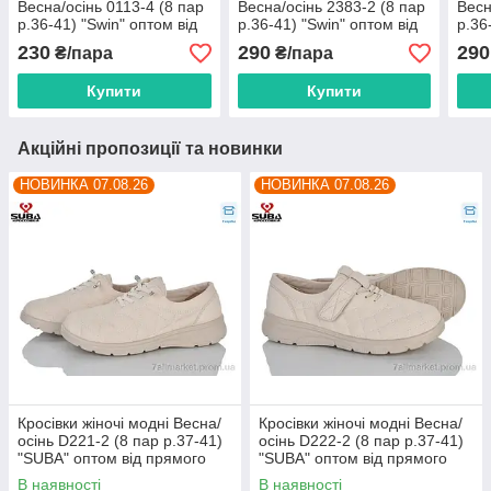
Весна/осінь 0113-4 (8 пар
Весна/осінь 2383-2 (8 пар
Весн
р.36-41) "Swin" оптом від
р.36-41) "Swin" оптом від
р.36
прямого постачальника
прямого постачальника
прям
230
290
290
₴/пара
₴/пара
Купити
Купити
Акційні пропозиції та новинки
НОВИНКА 07.08.26
НОВИНКА 07.08.26
Кросівки жіночі модні Весна/
Кросівки жіночі модні Весна/
осінь D221-2 (8 пар р.37-41)
осінь D222-2 (8 пар р.37-41)
"SUBA" оптом від прямого
"SUBA" оптом від прямого
постачальника
постачальника
В наявності
В наявності