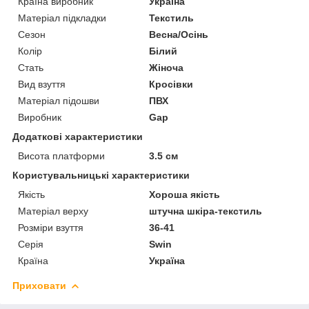
Країна виробник
Україна
Матеріал підкладки
Текстиль
Сезон
Весна/Осінь
Колір
Білий
Стать
Жіноча
Вид взуття
Кросівки
Матеріал підошви
ПВХ
Виробник
Gap
Додаткові характеристики
Висота платформи
3.5 см
Користувальницькі характеристики
Якість
Хороша якість
Матеріал верху
штучна шкіра-текстиль
Розміри взуття
36-41
Серія
Swin
Країна
Україна
Приховати