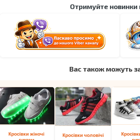
Отримуйте новинки
Вас також можуть з
Кросівки жіночі
Кросівк
Кросівки чоловічі
гуртом
гур