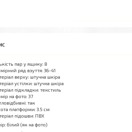
ькість пар у ящику: 8
мірний ряд взуття: 36-41
еріал верху: штучна шкіра
еріал устілки: штучна шкіра
еріал підкладки: текстиль
мір на фото: 37
тловідбивні: так
ота платформи: 3.5 см
еріал підошви: ПВХ
ір: білий (як на фото)