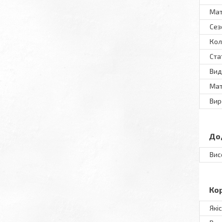
Мат
Сез
Кол
Ста
Вид
Мат
Вир
До
Вис
Ко
Які