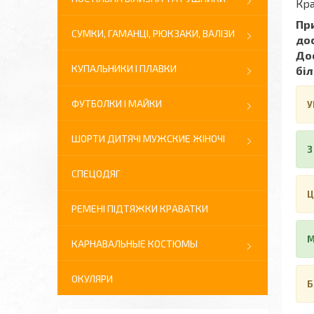
Кра
При
СУМКИ, ГАМАНЦІ, РЮКЗАКИ, ВАЛІЗИ
до
Дос
КУПАЛЬНИКИ І ПЛАВКИ
біл
ФУТБОЛКИ І МАЙКИ
У
ШОРТИ ДИТЯЧІ МУЖСКИЕ ЖІНОЧІ
З
СПЕЦОДЯГ
Ц
РЕМЕНІ ПІДТЯЖКИ КРАВАТКИ
М
КАРНАВАЛЬНЫЕ КОСТЮМЫ
ОКУЛЯРИ
Б