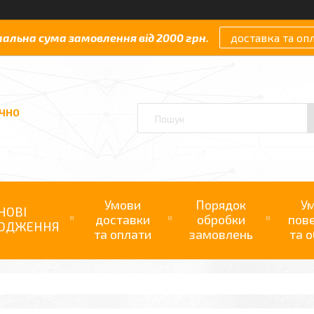
мальна сума замовлення від 2000 грн.
доставка та оп
АЧНО
Умови
Порядок
У
НОВІ
доставки
обробки
пов
ОДЖЕННЯ
та оплати
замовлень
та о