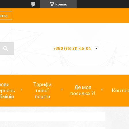
Кошик
лата
+380 (95) 211-46-04
мови
Тарифи
Де моя
ернень
нової
Контак
посилка ?!
бмінів
пошти