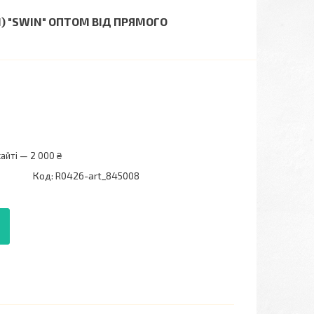
41) "SWIN" ОПТОМ ВІД ПРЯМОГО
айті — 2 000 ₴
Код:
R0426-art_845008