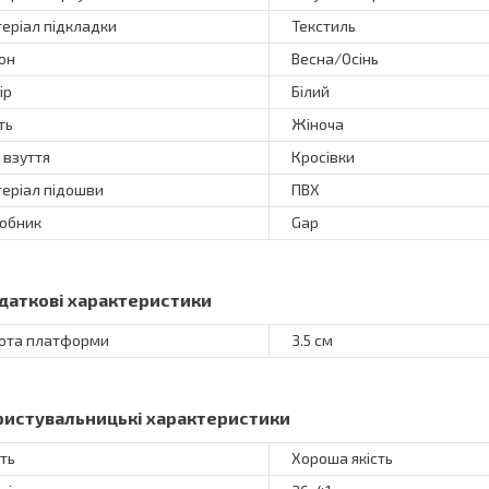
еріал підкладки
Текстиль
он
Весна/Осінь
ір
Білий
ть
Жіноча
 взуття
Кросівки
еріал підошви
ПВХ
обник
Gap
даткові характеристики
ота платформи
3.5 см
ристувальницькі характеристики
сть
Хороша якість