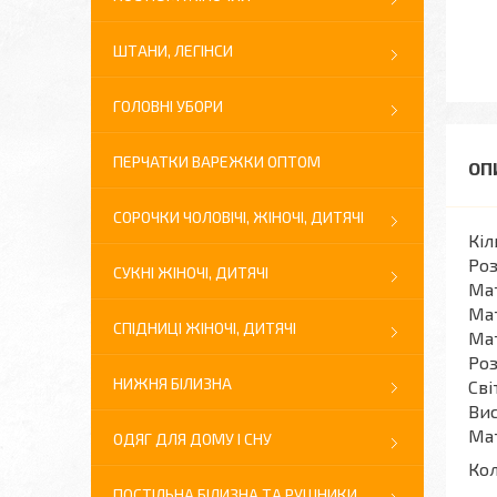
ШТАНИ, ЛЕГІНСИ
ГОЛОВНІ УБОРИ
ПЕРЧАТКИ ВАРЕЖКИ ОПТОМ
СОРОЧКИ ЧОЛОВІЧІ, ЖІНОЧІ, ДИТЯЧІ
Кіл
Роз
СУКНІ ЖІНОЧІ, ДИТЯЧІ
Мат
Мат
СПІДНИЦІ ЖІНОЧІ, ДИТЯЧІ
Мат
Роз
НИЖНЯ БІЛИЗНА
Сві
Вис
Мат
ОДЯГ ДЛЯ ДОМУ І СНУ
Кол
ПОСТІЛЬНА БІЛИЗНА ТА РУШНИКИ