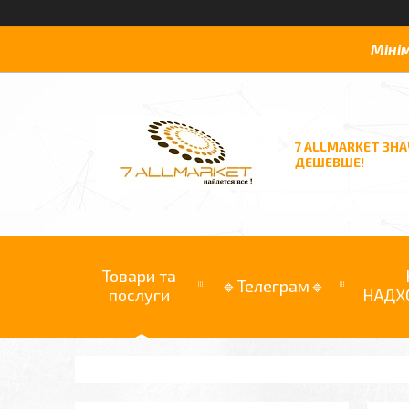
Міні
7 ALLMARKET ЗН
ДЕШЕВШЕ!
Товари та
🔹Телеграм🔹
послуги
НАДХ