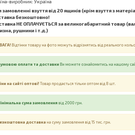
їна-виробник: Україна
 замовленні взуття від 20 ящиків (крім взуття з матеріал
ставка безкоштовно!
тавка НЕ ​​ОПЛАЧУЄТЬСЯ за великогабаритний товар (вал
изна, рушники і т.д.)
ВАГА!
Відтінки товару на фото можуть відрізнятись від реального кол
 умовою оплати та доставки
Ви можете ознайомитись на нашому са
іни на сайті оптові!
Товар продається тільки оптом від 8 шт.
інімальна сума замовлення
від 2000 грн.
езкоштовна доставка
на суму замовлення від 15 тис. грн.