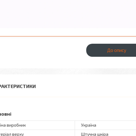
До опису
РАКТЕРИСТИКИ
новні
їна виробник
Україна
еріал верху
Штучна шкіра