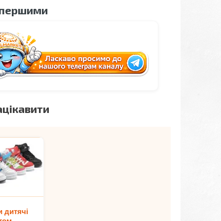
 першими
ацікавити
и дитячі
том