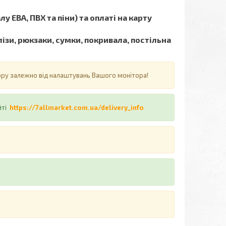
у ЕВА, ПВХ та піни) та оплаті на карту
ізи, рюкзаки, сумки, покривала, постільна
ьору залежно від налаштувань Вашого монітора!
йті
https://7allmarket.com.ua/delivery_info