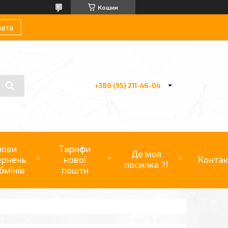
Кошик
лата
+380 (95) 211-46-04
мови
Тарифи
Де моя
ернень
нової
Контак
посилка ?!
бмінів
пошти