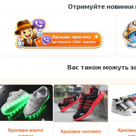
Отримуйте новинки
Вас також можуть з
Кросівки жіночі
Кросівк
Кросівки чоловічі
гуртом
гур