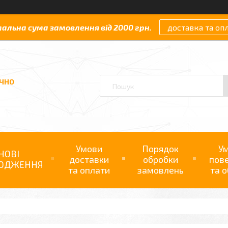
мальна сума замовлення від 2000 грн.
доставка та оп
АЧНО
Умови
Порядок
У
НОВІ
доставки
обробки
пов
ОДЖЕННЯ
та оплати
замовлень
та о