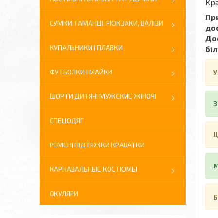
Кра
При
СУМКИ, ГАМАНЦІ, РЮКЗАКИ, ВАЛІЗИ
до
Дос
КУПАЛЬНИКИ І ПЛАВКИ
біл
ФУТБОЛКИ І МАЙКИ
У
ШОРТИ ДИТЯЧІ МУЖСКИЕ ЖІНОЧІ
З
СПЕЦОДЯГ
Ц
РЕМЕНІ ПІДТЯЖКИ КРАВАТКИ
М
КАРНАВАЛЬНЫЕ КОСТЮМЫ
ОКУЛЯРИ
Б