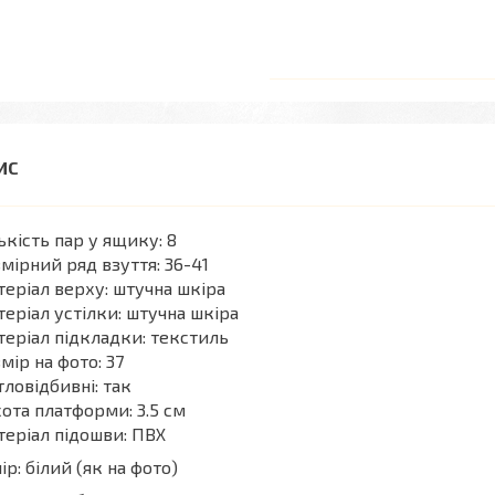
ькість пар у ящику: 8
мірний ряд взуття: 36-41
еріал верху: штучна шкіра
еріал устілки: штучна шкіра
еріал підкладки: текстиль
мір на фото: 37
тловідбивні: так
ота платформи: 3.5 см
еріал підошви: ПВХ
ір: білий (як на фото)