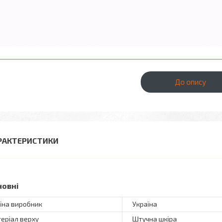
До опису
РАКТЕРИСТИКИ
новні
їна виробник
Україна
еріал верху
Штучна шкіра