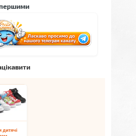
 першими
ацікавити
и дитячі
том