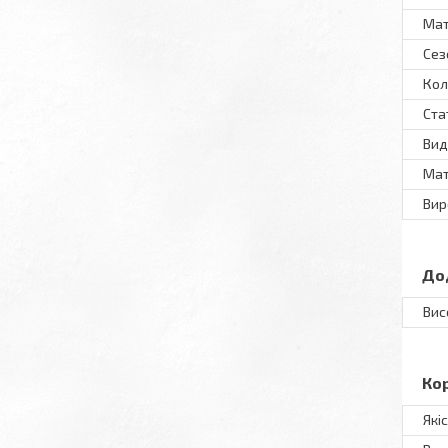
Мат
Сез
Кол
Ста
Вид
Мат
Вир
До
Вис
Ко
Які