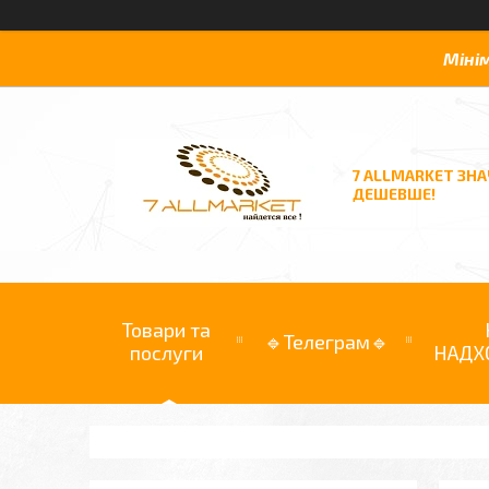
Міні
7 ALLMARKET ЗН
ДЕШЕВШЕ!
Товари та
🔹Телеграм🔹
послуги
НАДХ