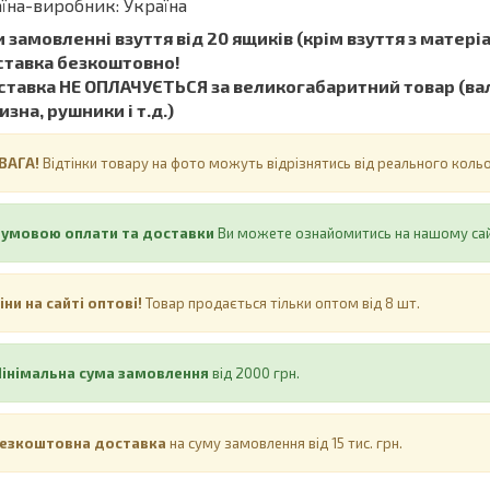
їна-виробник: Україна
 замовленні взуття від 20 ящиків (крім взуття з матеріал
ставка безкоштовно!
тавка НЕ ​​ОПЛАЧУЄТЬСЯ за великогабаритний товар (вал
изна, рушники і т.д.)
ВАГА!
Відтінки товару на фото можуть відрізнятись від реального кол
 умовою оплати та доставки
Ви можете ознайомитись на нашому са
іни на сайті оптові!
Товар продається тільки оптом від 8 шт.
інімальна сума замовлення
від 2000 грн.
езкоштовна доставка
на суму замовлення від 15 тис. грн.