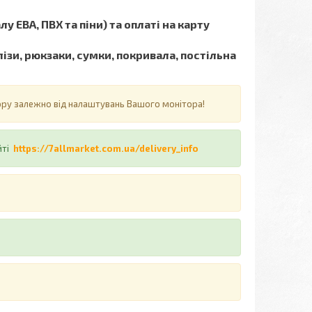
у ЕВА, ПВХ та піни) та оплаті на карту
ізи, рюкзаки, сумки, покривала, постільна
ьору залежно від налаштувань Вашого монітора!
йті
https://7allmarket.com.ua/delivery_info