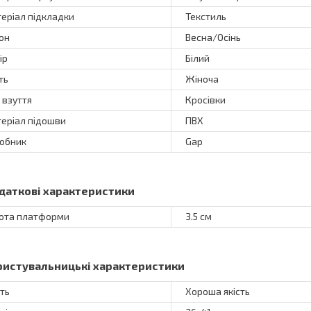
еріал підкладки
Текстиль
он
Весна/Осінь
ір
Білий
ть
Жіноча
 взуття
Кросівки
еріал підошви
ПВХ
обник
Gap
даткові характеристики
ота платформи
3.5 см
ристувальницькі характеристики
сть
Хороша якість