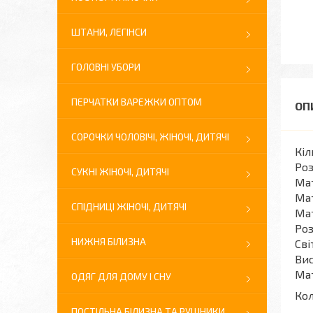
ШТАНИ, ЛЕГІНСИ
ГОЛОВНІ УБОРИ
ПЕРЧАТКИ ВАРЕЖКИ ОПТОМ
СОРОЧКИ ЧОЛОВІЧІ, ЖІНОЧІ, ДИТЯЧІ
Кіл
Роз
СУКНІ ЖІНОЧІ, ДИТЯЧІ
Мат
Мат
СПІДНИЦІ ЖІНОЧІ, ДИТЯЧІ
Мат
Роз
НИЖНЯ БІЛИЗНА
Сві
Вис
Мат
ОДЯГ ДЛЯ ДОМУ І СНУ
Кол
ПОСТІЛЬНА БІЛИЗНА ТА РУШНИКИ