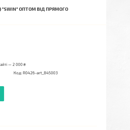
1) "SWIN" ОПТОМ ВІД ПРЯМОГО
айті — 2 000 ₴
Код:
R0426-art_845003