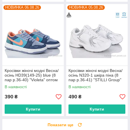
НОВИНКА 06.08.26
НОВИНКА 05.08.26
Кросівки жіночі модні Весна/
Кросівки жіночі модні Весна/
осінь HD39(149-25) blue (8
осінь N320-1 шкіра піна (8
пар р.36-40) "Violeta" оптом
пар р.36-41) "STILLI Group"
від прямого постачальника
оптом від прямого
В наявності
В наявності
постачальника
390
490
₴
₴
Купити
Купити
Показати ще