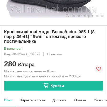
Кросівки жіночі модні Весна/осінь 085-1 (8
пар р.36-41) "Swin" оптом від прямого
постачальника
В наявності
Код: R0426-art_789072
Тільки опт
280
₴/пара
Мінімальне замовлення — 8 пар
Мінімальна сума замовлення на сайті — 2 000 ₴
Купити
Опис
Характеристики
Доставка
Оплата
Умови п