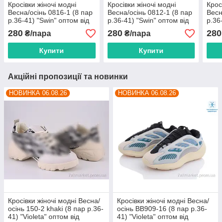
Кросівки жіночі модні
Кросівки жіночі модні
Крос
Весна/осінь 0816-1 (8 пар
Весна/осінь 0812-1 (8 пар
Весн
р.36-41) "Swin" оптом від
р.36-41) "Swin" оптом від
р.36
прямого постачальника
прямого постачальника
прям
280
280
280
₴/пара
₴/пара
Купити
Купити
Акційні пропозиції та новинки
НОВИНКА 06.08.26
НОВИНКА 06.08.26
Кросівки жіночі модні Весна/
Кросівки жіночі модні Весна/
осінь 150-2 khaki (8 пар р.36-
осінь BB909-16 (8 пар р.36-
41) "Violeta" оптом від
41) "Violeta" оптом від