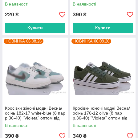
прямого постачальника
прямого постачальника
В наявності
В наявності
220
390
₴
₴
Купити
Купити
НОВИНКА 06.08.26
НОВИНКА 06.08.26
Кросівки жіночі модні Весна/
Кросівки жіночі модні Весна/
осінь 182-17 white-blue (8 пар
осінь 170-12 oliva (8 пар
р.36-40) "Violeta" оптом від
р.36-40) "Violeta" оптом від
прямого постачальника
прямого постачальника
В наявності
В наявності
390
340
₴
₴