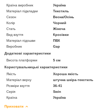
Країна виробник
Україна
Матеріал підкладки
Текстиль
Сезон
Весна/Осінь
Колір
Чорний
Стать
Жіноча
Вид взуття
Кросівки
Матеріал підошви
ПВХ
Виробник
Gap
Додаткові характеристики
Висота платформи
5 см
Користувальницькі характеристики
Якість
Хороша якість
Матеріал верху
штучна шкіра-текстиль
Розміри взуття
36-41
Серія
Swin
Країна
Україна
Приховати